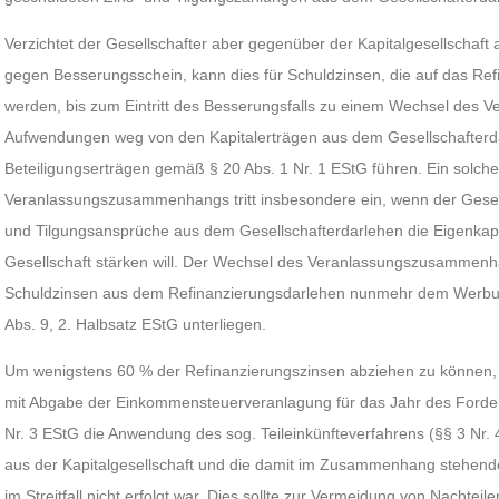
Verzichtet der Gesellschafter aber gegenüber der Kapitalgesellschaft 
gegen Besserungsschein, kann dies für Schuldzinsen, die auf das Ref
werden, bis zum Eintritt des Besserungsfalls zu einem Wechsel de
Aufwendungen weg von den Kapitalerträgen aus dem Gesellschafterd
Beteiligungserträgen gemäß § 20 Abs. 1 Nr. 1 EStG führen. Ein solch
Veranlassungszusammenhangs tritt insbesondere ein, wenn der Gesell
und Tilgungsansprüche aus dem Gesellschafterdarlehen die Eigenkapit
Gesellschaft stärken will. Der Wechsel des Veranlassungszusammenha
Schuldzinsen aus dem Refinanzierungsdarlehen nunmehr dem Werbu
Abs. 9, 2. Halbsatz EStG unterliegen.
Um wenigstens 60 % der Refinanzierungszinsen abziehen zu können, 
mit Abgabe der Einkommensteuerveranlagung für das Jahr des Forde
Nr. 3 EStG die Anwendung des sog. Teileinkünfteverfahrens (§§ 3 Nr. 
aus der Kapitalgesellschaft und die damit im Zusammenhang stehen
im Streitfall nicht erfolgt war. Dies sollte zur Vermeidung von Nachtei