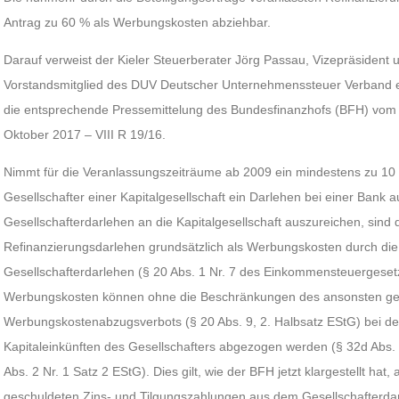
Antrag zu 60 % als Werbungskosten abziehbar.
Darauf verweist der Kieler Steuerberater Jörg Passau, Vizepräsident
Vorstandsmitglied des DUV Deutscher Unternehmenssteuer Verband e. V
die entsprechende Pressemittelung des Bundesfinanzhofs (BFH) vom 
Oktober 2017 – VIII R 19/16.
Nimmt für die Veranlassungszeiträume ab 2009 ein mindestens zu 10 
Gesellschafter einer Kapitalgesellschaft ein Darlehen bei einer Bank au
Gesellschafterdarlehen an die Kapitalgesellschaft auszureichen, sind 
Refinanzierungsdarlehen grundsätzlich als Werbungskosten durch di
Gesellschafterdarlehen (§ 20 Abs. 1 Nr. 7 des Einkommensteuergeset
Werbungskosten können ohne die Beschränkungen des ansonsten ge
Werbungskostenabzugsverbots (§ 20 Abs. 9, 2. Halbsatz EStG) bei den
Kapitaleinkünften des Gesellschafters abgezogen werden (§ 32d Abs. 2
Abs. 2 Nr. 1 Satz 2 EStG). Dies gilt, wie der BFH jetzt klargestellt hat,
geschuldeten Zins- und Tilgungszahlungen aus dem Gesellschafterdarl