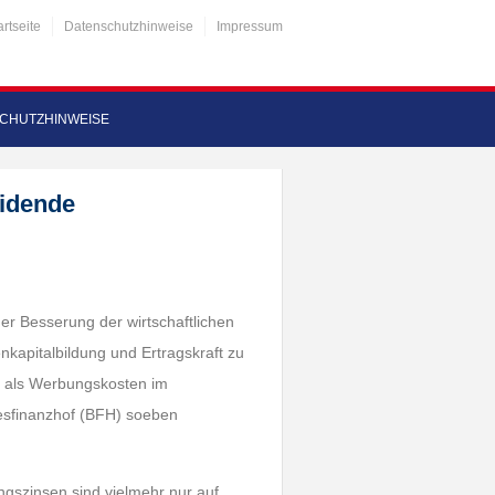
artseite
Datenschutzhinweise
Impressum
CHUTZHINWEISE
eidende
der Besserung der wirtschaftlichen
nkapitalbildung und Ertragskraft zu
ht als Werbungskosten im
esfinanzhof (BFH) soeben
ngszinsen sind vielmehr nur auf