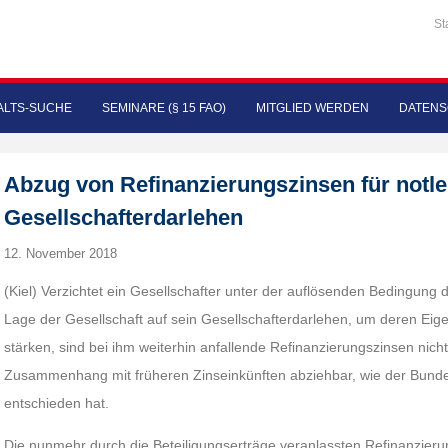
St
LTS-SUCHE
SEMINARE (§ 15 FAO)
MITGLIED WERDEN
DATENS
Abzug von Refinanzierungszinsen für notl
Gesellschafterdarlehen
12. November 2018
(Kiel) Verzichtet ein Gesellschafter unter der auflösenden Bedingung 
Lage der Gesellschaft auf sein Gesellschafterdarlehen, um deren Eige
stärken, sind bei ihm weiterhin anfallende Refinanzierungszinsen nic
Zusammenhang mit früheren Zinseinkünften abziehbar, wie der Bund
entschieden hat.
Die nunmehr durch die Beteiligungserträge veranlassten Refinanzieru