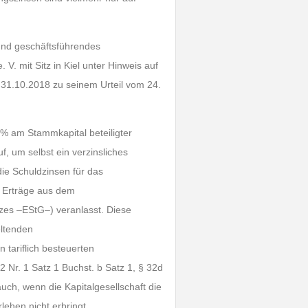
 und geschäftsführendes
. mit Sitz in Kiel unter Hinweis auf
31.10.2018 zu seinem Urteil vom 24.
% am Stammkapital beteiligter
f, um selbst ein verzinsliches
die Schuldzinsen für das
e Erträge aus dem
zes –EStG–) veranlasst. Diese
ltenden
 tariflich besteuerten
 Nr. 1 Satz 1 Buchst. b Satz 1, § 32d
 auch, wenn die Kapitalgesellschaft die
ehen nicht erbringt.