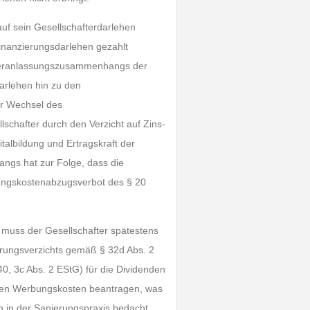
auf sein Gesellschafterdarlehen
inanzierungsdarlehen gezahlt
s Veranlassungszusammenhangs der
arlehen hin zu den
er Wechsel des
schafter durch den Verzicht auf Zins-
albildung und Ertragskraft der
ngs hat zur Folge, dass die
ngskostenabzugsverbot des § 20
muss der Gesellschafter spätestens
rungsverzichts gemäß § 32d Abs. 2
40, 3c Abs. 2 EStG) für die Dividenden
den Werbungskosten beantragen, was
len in der Sanierungspraxis bedacht