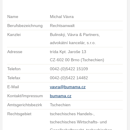
Name
Michal Vávra
Berufsbezeichnung
Rechtsanwalt
Kanzlei
Bulinský, Vávra & Partners,
advokátní kancelár, s.r.o.
Adresse
trída Kpt. Jaroše 13
CZ-602 00 Brno (Tschechien)
Telefon
0042-(0)5422 15109
Telefax
0042-(0)5422 14482
E-Mail
vavra@bumama.cz
Kontakt/Impressum
bumama.cz
Amtsgerichtsbezirk
Tschechien
Rechtsgebiet
tschechisches Handels-,
tschechisches Wirtschafts- und