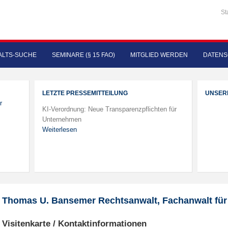
St
LTS-SUCHE
SEMINARE (§ 15 FAO)
MITGLIED WERDEN
DATENS
LETZTE PRESSEMITTEILUNG
UNSER
r
KI-Verordnung: Neue Transparenzpflichten für
Unternehmen
Weiterlesen
Thomas U. Bansemer Rechtsanwalt, Fachanwalt für
Visitenkarte / Kontaktinformationen