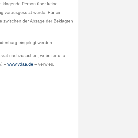
die klagende Person über keine
ng vorausgesetzt wurde. Für ein
he zwischen der Absage der Beklagten
ndenburg eingelegt werden.
tsrat nachzusuchen, wobei er u. a.
V. –
www.vdaa.de
– verwies.