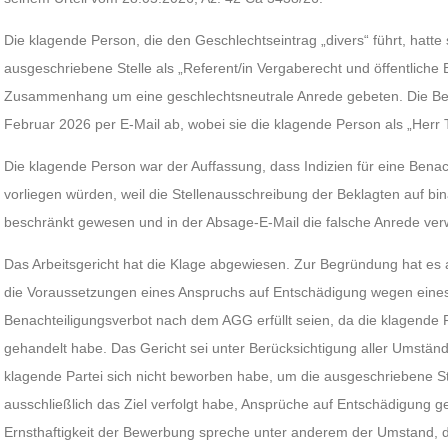
Die klagende Person, die den Geschlechtseintrag „divers“ führt, hatte 
ausgeschriebene Stelle als „Referent/in Vergaberecht und öffentlich
Zusammenhang um eine geschlechtsneutrale Anrede gebeten. Die Bek
Februar 2026 per E-Mail ab, wobei sie die klagende Person als „Herr 
Die klagende Person war der Auffassung, dass Indizien für eine Bena
vorliegen würden, weil die Stellenausschreibung der Beklagten auf bi
beschränkt gewesen und in der Absage-E-Mail die falsche Anrede ver
Das Arbeitsgericht hat die Klage abgewiesen. Zur Begründung hat es 
die Voraussetzungen eines Anspruchs auf Entschädigung wegen eine
Benachteiligungsverbot nach dem AGG erfüllt seien, da die klagende P
gehandelt habe. Das Gericht sei unter Berücksichtigung aller Umstän
klagende Partei sich nicht beworben habe, um die ausgeschriebene St
ausschließlich das Ziel verfolgt habe, Ansprüche auf Entschädigung 
Ernsthaftigkeit der Bewerbung spreche unter anderem der Umstand, 