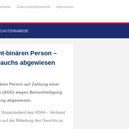
artseite
Datenschutzhinweise
Impressum
CHUTZHINWEISE
ht-binären Person –
rauchs abgewiesen
inären Person auf Zahlung einer
z (AGG) wegen Benachteiligung
ung abgewiesen.
n, Vizepräsident des VDAA – Verband
s auf die Mitteilung des Gerichts zu