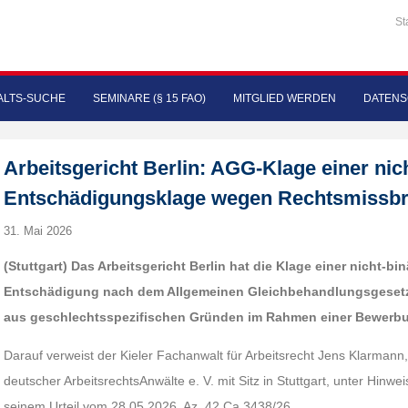
St
LTS-SUCHE
SEMINARE (§ 15 FAO)
MITGLIED WERDEN
DATENS
Arbeitsgericht Berlin: AGG-Klage einer nic
Entschädigungsklage wegen Rechtsmissb
31. Mai 2026
(Stuttgart) Das Arbeitsgericht Berlin hat die Klage einer nicht-b
Entschädigung nach dem Allgemeinen Gleichbehandlungsgeset
aus geschlechtsspezifischen Gründen im Rahmen einer Bewerb
Darauf verweist der Kieler Fachanwalt für Arbeitsrecht Jens Klarman
deutscher ArbeitsrechtsAnwälte e. V. mit Sitz in Stuttgart, unter Hinwei
seinem Urteil vom 28.05.2026, Az. 42 Ca 3438/26.