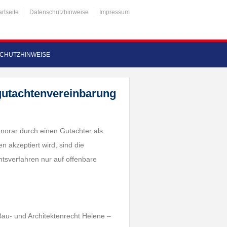
artseite
Datenschutzhinweise
Impressum
CHUTZHINWEISE
gutachtenvereinbarung
onorar durch einen Gutachter als
 akzeptiert wird, sind die
htsverfahren nur auf offenbare
Bau- und Architektenrecht Helene –