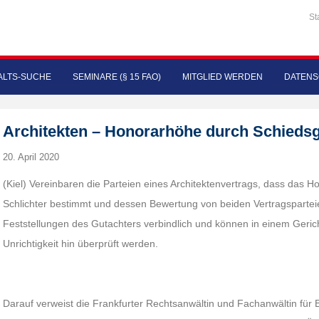
St
LTS-SUCHE
SEMINARE (§ 15 FAO)
MITGLIED WERDEN
DATENS
Architekten – Honorarhöhe durch Schieds
20. April 2020
(Kiel) Vereinbaren die Parteien eines Architektenvertrags, dass das H
Schlichter bestimmt und dessen Bewertung von beiden Vertragsparteien
Feststellungen des Gutachters verbindlich und können in einem Geric
Unrichtigkeit hin überprüft werden.
Darauf verweist die Frankfurter Rechtsanwältin und Fachanwältin für 