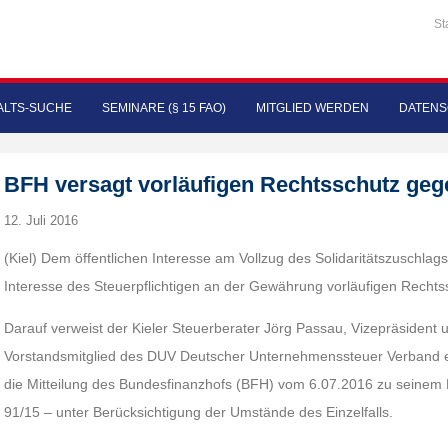
St
LTS-SUCHE
SEMINARE (§ 15 FAO)
MITGLIED WERDEN
DATENS
BFH versagt vorläufigen Rechtsschutz gege
12. Juli 2016
(Kiel) Dem öffentlichen Interesse am Vollzug des Solidaritätszusch
Interesse des Steuerpflichtigen an der Gewährung vorläufigen Rechts
Darauf verweist der Kieler Steuerberater Jörg Passau, Vizepräsident
Vorstandsmitglied des DUV Deutscher Unternehmenssteuer Verband e. V.
die Mitteilung des Bundesfinanzhofs (BFH) vom 6.07.2016 zu seinem 
91/15 – unter Berücksichtigung der Umstände des Einzelfalls.