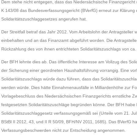
Dem stehe nicht entgegen, dass das Niedersächsische Finanzgericht 
K 143/08 das Bundesverfassungsgericht (BVerfG) erneut zur Klärung
Solidaritätszuschlaggesetzes angerufen hat.
Der Streitfall betraf das Jahr 2012. Vom Arbeitslohn der Antragsteller 
einbehalten und an das Finanzamt abgeführt worden. Die Antragsteller
Rückzahlung des von ihnen entrichteten Solidaritätszuschlags von ca.
Der BFH lehnte dies ab. Das öffentliche Interesse am Vollzug des Sol
der Sicherung einer geordneten Haushaltsführung vorrangig. Eine vor
Solidaritätszuschlags würde dazu führen, dass das Solidaritätszuschla
werden würde. Dies hätte Einnahmenausfälle in Milliardenhöhe zur Fol
Vorlagebeschluss des Niedersächsischen Finanzgerichts ernstliche Zw
festgesetzten Solidaritätszuschläge begründen könne. Der BFH habe b
Solidaritätszuschlaggesetz verfassungsgemäß sei (Urteile vom 21. Jul
BStBl II 2012, 43, und II R 50/09, BFH/NV 2011, 1685). Das BVerfG 
Verfassungsbeschwerden nicht zur Entscheidung angenommen.