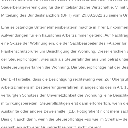
Steuerberatervereinigung für die mittelständische Wirtschaft e. V. mit S
Mitteilung des Bundesfinanzhofs (BFH) vom 29.09.2022 zu seinem Urte
Eine selbständige Unternehmensberaterin machte in ihrer Einkommen
Aufwendungen für ein häusliches Arbeitszimmer geltend. Auf Nachfrag
eine Skizze der Wohnung ein, die der Sachbearbeiter des FA aber für k
Flankenschutzprüfer um Besichtigung der Wohnung. Dieser erschien
der Steuerpflichtigen, wies sich als Steuerfahnder aus und betrat unt
Besteuerungsverfahren die Wohnung. Die Steuerpflichtige hat der Bes
Der BFH urteilte, dass die Besichtigung rechtswidrig war. Zur Überp
Arbeitszimmers im Besteuerungsverfahren ist angesichts des in Art. 
verbürgten Schutzes der Unverletzlichkeit der Wohnung eine Besicht
mitwirkungsbereiten Steuerpflichtigen erst dann erforderlich, wenn di
Auskünfte oder andere Beweismittel (z.B. Fotografien) nicht mehr sa
Dies gilt auch dann, wenn die Steuerpflichtige –so wie im Streitfall– 
deshalb ein schwerer Grundrechtseingriff nicht vorliegt.