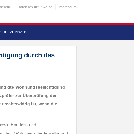
artseite
Datenschutzhinweise
Impressum
CHUTZHINWEISE
tigung durch das
kündigte Wohnungsbesichtigung
prüfer zur Überprüfung der
r rechtswidrig ist, wenn die
 sowie Handels- und
dent der DASV Deutsche Anwalts- und