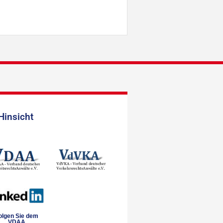
Hinsicht
olgen Sie dem
VDAA