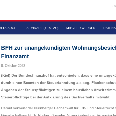
St
LTS-SUCHE
SEMINARE (§ 15 FAO)
MITGLIED WERDEN
DATENS
BFH zur unangekündigten Wohnungsbesich
Finanzamt
8. Oktober 2022
(Kiel)
Der Bundesfinanzhof hat entschieden, dass eine unange
durch einen Beamten der Steuerfahndung als sog. Flankenschutz
Angaben der Steuerpflichtigen zu einem häuslichen Arbeitszimme
Steuerpflichtige bei der Aufklärung des Sachverhalts mitwirkt.
Darauf verweist der Nürnberger Fachanwalt für Erb- und Steuerrecht
Gesellschaftsrecht Dr. Norbert Gieseler, Vizepräsident der Vizepräsi