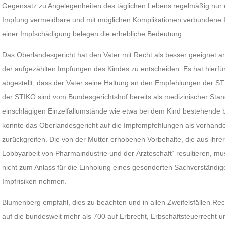
Gegensatz zu Angelegenheiten des täglichen Lebens regelmäßig nur 
Impfung vermeidbare und mit möglichen Komplikationen verbundene Inf
einer Impfschädigung belegen die erhebliche Bedeutung.
Das Oberlandesgericht hat den Vater mit Recht als besser geeignet 
der aufgezählten Impfungen des Kindes zu entscheiden. Es hat hierfür
abgestellt, dass der Vater seine Haltung an den Empfehlungen der ST
der STIKO sind vom Bundesgerichtshof bereits als medizinischer Sta
einschlägigen Einzelfallumstände wie etwa bei dem Kind bestehende b
konnte das Oberlandesgericht auf die Impfempfehlungen als vorhande
zurückgreifen. Die von der Mutter erhobenen Vorbehalte, die aus ihrer
Lobbyarbeit von Pharmaindustrie und der Ärzteschaft“ resultieren, 
nicht zum Anlass für die Einholung eines gesonderten Sachverständi
Impfrisiken nehmen.
Blumenberg empfahl, dies zu beachten und in allen Zweifelsfällen Rec
auf die bundesweit mehr als 700 auf Erbrecht, Erbschaftsteuerrecht u