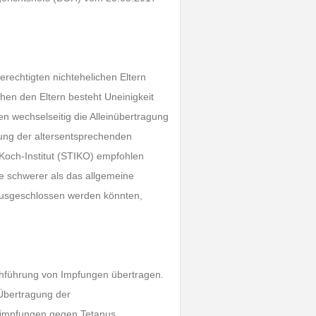
rechtigten nichtehelichen Eltern
chen den Eltern besteht Uneinigkeit
en wechselseitig die Alleinübertragung
rung der altersentsprechenden
Koch-Institut (STIKO) empfohlen
e schwerer als das allgemeine
t ausgeschlossen werden könnten,
.
chführung von Impfungen übertragen.
 Übertragung der
zimpfungen gegen Tetanus,