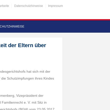
artseite
Datenschutzhinweise
Impressum
CHUTZHINWEISE
it der Eltern über
undesgerichtshofs hat sich mit der
f die Schutzimpfungen ihres Kindes
umenberg, Vizepräsident der
amilienrecht e. V. mit Sitz in
sgerichtshofs (BGH) vom 23.05.2017