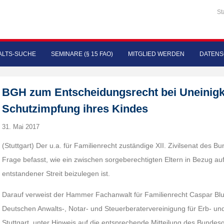
St
LTS-SUCHE
SEMINARE (§ 15 FAO)
MITGLIED WERDEN
DATENS
BGH zum Entscheidungsrecht bei Uneinigke
Schutzimpfung ihres Kindes
31. Mai 2017
(Stuttgart) Der u.a. für Familienrecht zuständige XII. Zivilsenat des B
Frage befasst, wie ein zwischen sorgeberechtigten Eltern in Bezug au
entstandener Streit beizulegen ist.
Darauf verweist der Hammer Fachanwalt für Familienrecht Caspar Bl
Deutschen Anwalts-, Notar- und Steuerberatervereinigung für Erb- und F
Stuttgart, unter Hinweis auf die entsprechende Mitteilung des Bunde