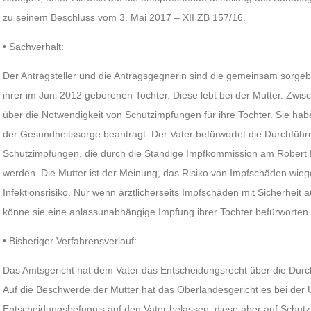
zu seinem Beschluss vom 3. Mai 2017 – XII ZB 157/16.
• Sachverhalt:
Der Antragsteller und die Antragsgegnerin sind die gemeinsam sorgebe
ihrer im Juni 2012 geborenen Tochter. Diese lebt bei der Mutter. Zwis
über die Notwendigkeit von Schutzimpfungen für ihre Tochter. Sie hab
der Gesundheitssorge beantragt. Der Vater befürwortet die Durchfüh
Schutzimpfungen, die durch die Ständige Impfkommission am Robert 
werden. Die Mutter ist der Meinung, das Risiko von Impfschäden wieg
Infektionsrisiko. Nur wenn ärztlicherseits Impfschäden mit Sicherhei
könne sie eine anlassunabhängige Impfung ihrer Tochter befürworten
• Bisheriger Verfahrensverlauf:
Das Amtsgericht hat dem Vater das Entscheidungsrecht über die Dur
Auf die Beschwerde der Mutter hat das Oberlandesgericht es bei der
Entscheidungsbefugnis auf den Vater belassen, diese aber auf Schut