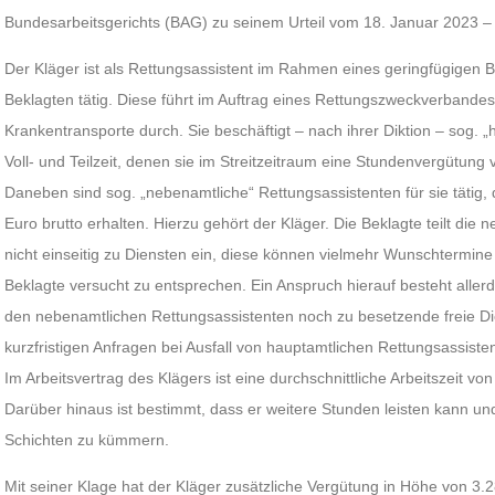
Bundesarbeitsgerichts (BAG) zu seinem Urteil vom 18. Januar 2023 –
Der Kläger ist als Rettungsassistent im Rahmen eines geringfügigen B
Beklagten tätig. Diese führt im Auftrag eines Rettungszweckverbandes 
Krankentransporte durch. Sie beschäftigt – nach ihrer Diktion – sog. 
Voll- und Teilzeit, denen sie im Streitzeitraum eine Stundenvergütung 
Daneben sind sog. „nebenamtliche“ Rettungsassistenten für sie tätig
Euro brutto erhalten. Hierzu gehört der Kläger. Die Beklagte teilt die
nicht einseitig zu Diensten ein, diese können vielmehr Wunschtermin
Beklagte versucht zu entsprechen. Ein Anspruch hierauf besteht allerdi
den nebenamtlichen Rettungsassistenten noch zu besetzende freie Dien
kurzfristigen Anfragen bei Ausfall von hauptamtlichen Rettungsassis
Im Arbeitsvertrag des Klägers ist eine durchschnittliche Arbeitszeit 
Darüber hinaus ist bestimmt, dass er weitere Stunden leisten kann und v
Schichten zu kümmern.
Mit seiner Klage hat der Kläger zusätzliche Vergütung in Höhe von 3.28