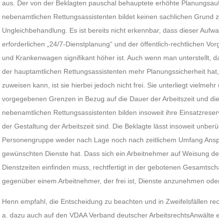
aus. Der von der Beklagten pauschal behauptete erhöhte Planungsau
nebenamtlichen Rettungsassistenten bildet keinen sachlichen Grund z
Ungleichbehandlung. Es ist bereits nicht erkennbar, dass dieser Aufw
erforderlichen „24/7-Dienstplanung“ und der öffentlich-rechtlichen V
und Krankenwagen signifikant höher ist. Auch wenn man unterstellt, d
der hauptamtlichen Rettungsassistenten mehr Planungssicherheit hat, w
zuweisen kann, ist sie hierbei jedoch nicht frei. Sie unterliegt vielmeh
vorgegebenen Grenzen in Bezug auf die Dauer der Arbeitszeit und di
nebenamtlichen Rettungsassistenten bilden insoweit ihre Einsatzreserve
der Gestaltung der Arbeitszeit sind. Die Beklagte lässt insoweit unberü
Personengruppe weder nach Lage noch nach zeitlichem Umfang Ansp
gewünschten Dienste hat. Dass sich ein Arbeitnehmer auf Weisung de
Dienstzeiten einfinden muss, rechtfertigt in der gebotenen Gesamts
gegenüber einem Arbeitnehmer, der frei ist, Dienste anzunehmen ode
Henn empfahl, die Entscheidung zu beachten und in Zweifelsfällen rec
a. dazu auch auf den VDAA Verband deutscher ArbeitsrechtsAnwälte e