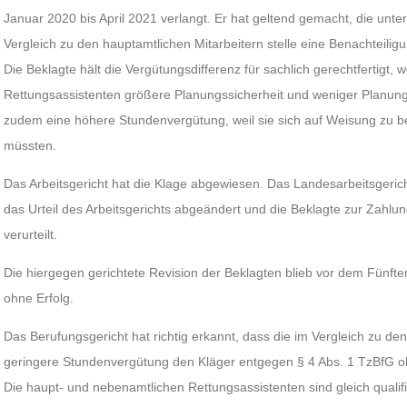
Januar 2020 bis April 2021 verlangt. Er hat geltend gemacht, die unt
Vergleich zu den hauptamtlichen Mitarbeitern stelle eine Benachteiligun
Die Beklagte hält die Vergütungsdifferenz für sachlich gerechtfertigt, 
Rettungsassistenten größere Planungssicherheit und weniger Planun
zudem eine höhere Stundenvergütung, weil sie sich auf Weisung zu b
müssten.
Das Arbeitsgericht hat die Klage abgewiesen. Das Landesarbeitsgerich
das Urteil des Arbeitsgerichts abgeändert und die Beklagte zur Zahlu
verurteilt.
Die hiergegen gerichtete Revision der Beklagten blieb vor dem Fünft
ohne Erfolg.
Das Berufungsgericht hat richtig erkannt, dass die im Vergleich zu d
geringere Stundenvergütung den Kläger entgegen § 4 Abs. 1 TzBfG oh
Die haupt- und nebenamtlichen Rettungsassistenten sind gleich qualifiz