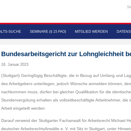
St
LTS-SUCHE
SEMINARE (§ 15 FAO)
MITGLIED WERDEN
DATENS
Bundesarbeitsgericht zur Lohngleichheit be
18. Januar 2023
(Stuttgart) Geringfügig Beschäftigte, die in Bezug auf Umfang und La
des Arbeitgebers unterliegen, jedoch Wünsche anmelden können, dene
nachkommen muss, dürfen bei gleicher Qualifikation für die identische
Stundenvergütung erhalten als vollzeitbeschäftigte Arbeitnehmer, die 
Arbeit eingeteilt werden.
Darauf verweist der Stuttgarter Fachanwalt für Arbeitsrecht Michael
deutscher ArbeitsrechtsAnwälte e. V. mit Sitz in Stuttgart, unter Hinwei