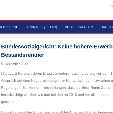
St
LTS-SUCHE
SEMINARE (§ 15 FAO)
MITGLIED WERDEN
DATENS
Bundessozialgericht: Keine höhere Erwer
Bestandsrentner
5. Dezember 2022
(Stuttgart) Rentner, deren Erwerbsminderungsrente bereits vor dem 
Anspruch auf eine Neuberechnung ihrer Rente nach den inzwischen ge
Regelungen. Sie können nicht verlangen, dass bei ihrer Rente Zure
berücksichtigt werden, wie das bei den ab 2018 und vor allem bei den
geschieht.
Darauf verweist der Kölner Fachanwalt für Arbeitsrecht Frhr. Fenimor