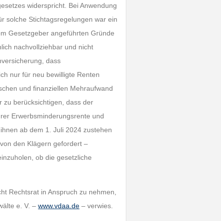
setzes widerspricht. Bei Anwendung
r solche Stichtagsregelungen war ein
e vom Gesetzgeber angeführten Gründe
lich nachvollziehbar und nicht
enversicherung, dass
h nur für neu bewilligte Renten
ischen und finanziellen Mehraufwand
 zu berücksichtigen, dass der
ihrer Erwerbsminderungsrente und
 ihnen ab dem 1. Juli 2024 zustehen
 von den Klägern gefordert –
nzuholen, ob die gesetzliche
cht Rechtsrat in Anspruch zu nehmen,
älte e. V. –
www.vdaa.de
– verwies.