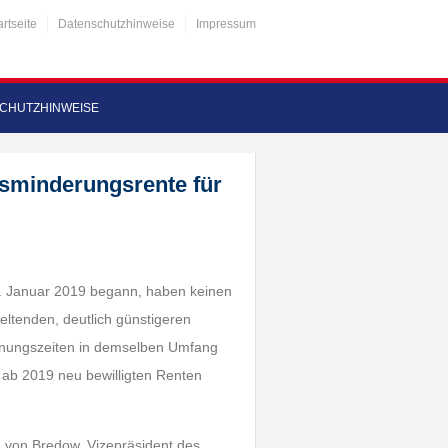
artseite
Datenschutzhinweise
Impressum
CHUTZHINWEISE
bsminderungsrente für
1. Januar 2019 begann, haben keinen
ltenden, deutlich günstigeren
chnungszeiten in demselben Umfang
 ab 2019 neu bewilligten Renten
e von Bredow, Vizepräsident des