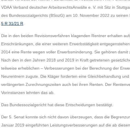
VDAA Verband deutscher ArbeitsrechtsAnwälte e. V. mit Sitz in Stuttgar
des Bundessozialgerichts (BSozG) am 10. November 2022 zu seinen
5 R 31/21 R
.
Die in den beiden Revisionsverfahren klagenden Rentner erhalten auf
Einschränkungen, die einer weiteren Erwerbstätigkeit entgegenstehen
2014 eine Rente wegen voller Erwerbsminderung. Sie gehören damit 
Nach den in den Jahren 2018 und 2019 in Kraft getretenen gesetzli
teilweise erheblichen – Verbesserungen bei der Berechnung der Erw
Neurentnern zugute. Die Kläger forderten eine Gleichbehandlung und
verlängerten Zurechnungszeiten auch bei ihren Renten. Der Rentenve
Vorinstanzen lehnten das ab.
Das Bundessozialgericht hat diese Entscheidungen bestätigt.
Der 5. Senat konnte sich nicht davon überzeugen, dass die Begrenzu
Januar 2019 eingeführten Leistungsverbesserungen auf die ab dies