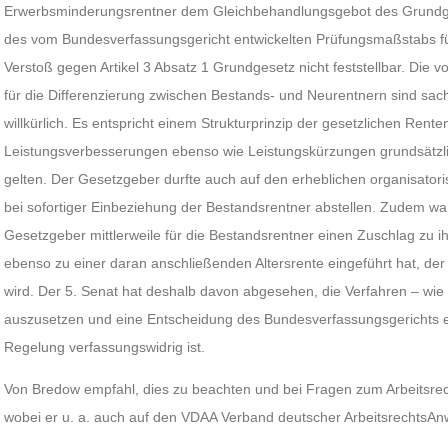
Erwerbsminderungsrentner dem Gleichbehandlungsgebot des Grundge
des vom Bundesverfassungsgericht entwickelten Prüfungsmaßstabs fü
Verstoß gegen Artikel 3 Absatz 1 Grundgesetz nicht feststellbar. Di
für die Differenzierung zwischen Bestands- und Neurentnern sind sach
willkürlich. Es entspricht einem Strukturprinzip der gesetzlichen Rent
Leistungsverbesserungen ebenso wie Leistungskürzungen grundsätzlic
gelten. Der Gesetzgeber durfte auch auf den erheblichen organisator
bei sofortiger Einbeziehung der Bestandsrentner abstellen. Zudem war
Gesetzgeber mittlerweile für die Bestandsrentner einen Zuschlag zu 
ebenso zu einer daran anschließenden Altersrente eingeführt hat, der
wird. Der 5. Senat hat deshalb davon abgesehen, die Verfahren – wie
auszusetzen und eine Entscheidung des Bundesverfassungsgerichts ei
Regelung verfassungswidrig ist.
Von Bredow empfahl, dies zu beachten und bei Fragen zum Arbeitsre
wobei er u. a. auch auf den VDAA Verband deutscher ArbeitsrechtsAnw