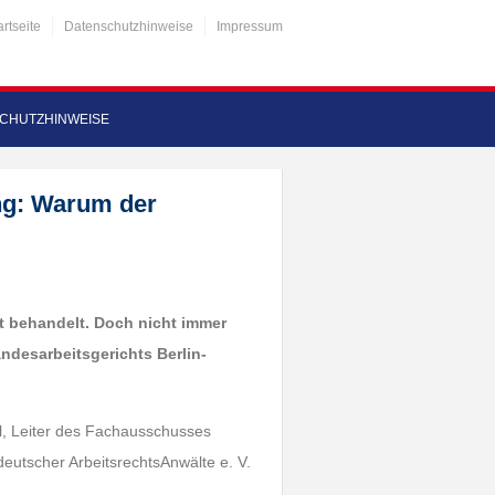
artseite
Datenschutzhinweise
Impressum
CHUTZHINWEISE
ng: Warum der
ht behandelt. Doch nicht immer
andesarbeitsgerichts Berlin-
el, Leiter des Fachausschusses
utscher ArbeitsrechtsAnwälte e. V.