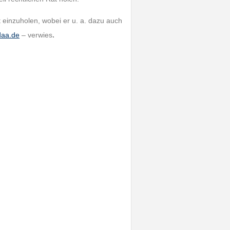
t einzuholen, wobei er u. a. dazu auch
aa.de
– verwies
.