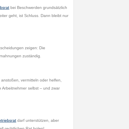
ebsrat
bei Beschwerden grundsätzlich
ter geht, ist Schluss. Dann bleibt nur
tscheidungen zeigen: Die
Abmahnungen zuständig.
anstoßen, vermitteln oder helfen,
e Arbeitnehmer selbst – und zwar
triebsrat
darf unterstützen, aber
l rechtlichen Rat holen!