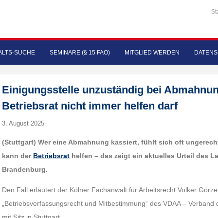
St
LTS-SUCHE
SEMINARE (§ 15 FAO)
MITGLIED WERDEN
DATENS
Einigungsstelle unzuständig bei Abmahnu
Betriebsrat nicht immer helfen darf
3. August 2025
(Stuttgart) Wer eine Abmahnung kassiert, fühlt sich oft ungerec
kann der
Betriebsrat
helfen – das zeigt ein aktuelles Urteil des L
Brandenburg.
Den Fall erläutert der Kölner Fachanwalt für Arbeitsrecht Volker Görz
„Betriebsverfassungsrecht und Mitbestimmung“ des VDAA – Verband de
mit Sitz in Stuttgart.