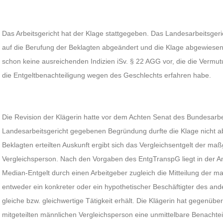
Das Arbeitsgericht hat der Klage stattgegeben. Das Landesarbeitsgeric
auf die Berufung der Beklagten abgeändert und die Klage abgewiese
schon keine ausreichenden Indizien iSv. § 22 AGG vor, die die Vermu
die Entgeltbenachteiligung wegen des Geschlechts erfahren habe.
Die Revision der Klägerin hatte vor dem Achten Senat des Bundesarbei
Landesarbeitsgericht gegebenen Begründung durfte die Klage nicht 
Beklagten erteilten Auskunft ergibt sich das Vergleichsentgelt der m
Vergleichsperson. Nach den Vorgaben des EntgTranspG liegt in der An
Median-Entgelt durch einen Arbeitgeber zugleich die Mitteilung der m
entweder ein konkreter oder ein hypothetischer Beschäftigter des and
gleiche bzw. gleichwertige Tätigkeit erhält. Die Klägerin hat gegenübe
mitgeteilten männlichen Vergleichsperson eine unmittelbare Benachteil