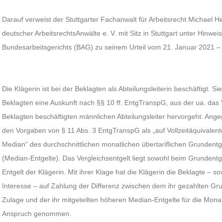
Darauf verweist der Stuttgarter Fachanwalt für Arbeitsrecht Michael
deutscher ArbeitsrechtsAnwälte e. V. mit Sitz in Stuttgart unter Hinweis
Bundesarbeitsgerichts (BAG) zu seinem Urteil vom 21. Januar 2021 –
Die Klägerin ist bei der Beklagten als Abteilungsleiterin beschäftigt. S
Beklagten eine Auskunft nach §§ 10 ff. EntgTranspG, aus der ua. das V
Beklagten beschäftigten männlichen Abteilungsleiter hervorgeht. An
den Vorgaben von § 11 Abs. 3 EntgTranspG als „auf Vollzeitäquivalent
Median“ des durchschnittlichen monatlichen übertariflichen Grundentge
(Median-Entgelte). Das Vergleichsentgelt liegt sowohl beim Grundentg
Entgelt der Klägerin. Mit ihrer Klage hat die Klägerin die Beklagte – s
Interesse – auf Zahlung der Differenz zwischen dem ihr gezahlten Gru
Zulage und der ihr mitgeteilten höheren Median-Entgelte für die Mona
Anspruch genommen.