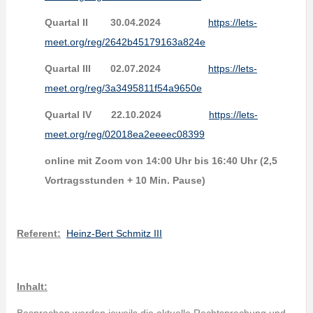
Quartal II 30.04.2024
https://lets-
meet.org/reg/2642b45179163a824e
Quartal III 02.07.2024
https://lets-
meet.org/reg/3a3495811f54a9650e
Quartal IV 22.10.2024
https://lets-
meet.org/reg/02018ea2eeeec08399
online mit Zoom von 14:00 Uhr bis 16:40 Uhr (2,5
Vortragsstunden + 10 Min. Pause)
Referent:
Heinz-Bert Schmitz III
Inhalt: