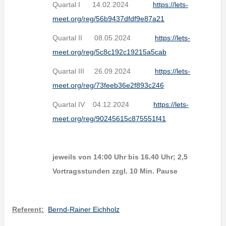
Quartal I 14.02.2024
https://lets-
meet.org/reg/56b9437dfdf9e87a21
Quartal II 08.05.2024
https://lets-
meet.org/reg/5c8c192c19215a5cab
Quartal III 26.09.2024
https://lets-
meet.org/reg/73feeb36e2f893c246
Quartal IV 04.12.2024
https://lets-
meet.org/reg/90245615c875551f41
jeweils von 14:00 Uhr bis 16.40 Uhr; 2,5
Vortragsstunden zzgl. 10 Min. Pause
Referent:
Bernd-Rainer Eichholz