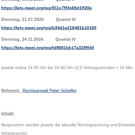
https://lets-meet.org/reg/911c7f5fe69d1ff20e
Dienstag, 21.07.2026 Quartal III
https://lets-meet.org/reg/b34d1e216481b10165
Dienstag, 24.11.2026 Quartal IV
https://lets-meet.org/reg/fd9081bb17a329ffd0
jeweils online 14:00 Uhr bis 16:40 Uhr (2,5 Vortragsstunden + 10 Min
Referent
:
Rechtsanwalt Peter Scheffer
Inhalt:
Besprochen werden jeweils die aktuelle Rechtsprechung und Entwickl
Arbeitsrechts!