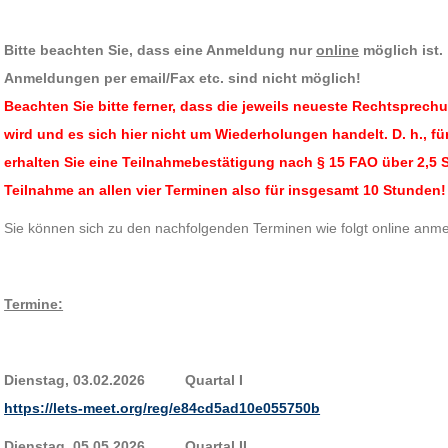
Bitte beachten Sie, dass eine Anmeldung nur
online
möglich ist.
Anmeldungen per email/Fax etc. sind nicht möglich!
Beachten Sie bitte ferner, dass die jeweils neueste Rechtsprec
wird und es sich hier nicht um Wiederholungen handelt.
D. h., f
erhalten Sie eine Teilnahmebestätigung nach § 15 FAO über 2,5 
Teilnahme an allen vier Terminen also für insgesamt 10 Stunden!
Sie können sich zu den nachfolgenden Terminen wie folgt online anmel
Termine:
Dienstag, 03.02.2026 Quartal I
https://lets-meet.org/reg/e84cd5ad10e055750b
Dienstag, 05.05.2026 Quartal II