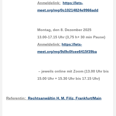
Anmeldelink:
https://lets-
meet.org/reg/0c10214824e9966add
Montag, den 8. Dezember 2025
13.00-17.15 Uhr (3,75 h+ 30 min Pause)
Anmeldelink:
https://lets-
meet.org/reg/9d9c0fcee6415f39ba
– jeweils online mit Zoom (13.00 Uhr bis
15.00 Uhr + 15.30 Uhr bis 17.15 Uhr)
Referent
in:
Rechtsanwältin H. M. Filiz, Frankfurt/Main