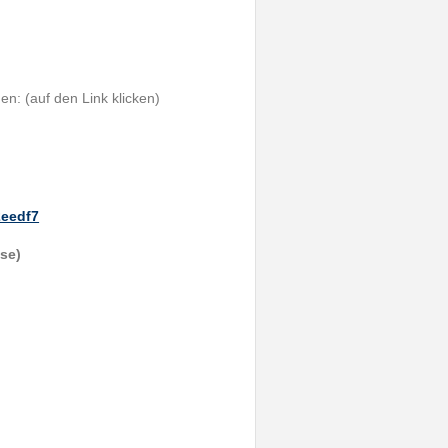
n: (auf den Link klicken)
2eedf7
use)