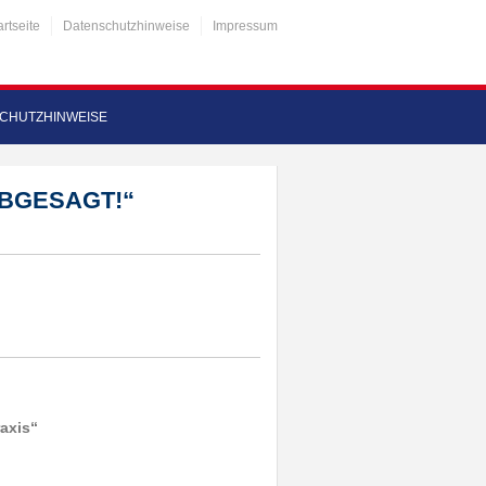
artseite
Datenschutzhinweise
Impressum
CHUTZHINWEISE
 „ABGESAGT!“
axis“