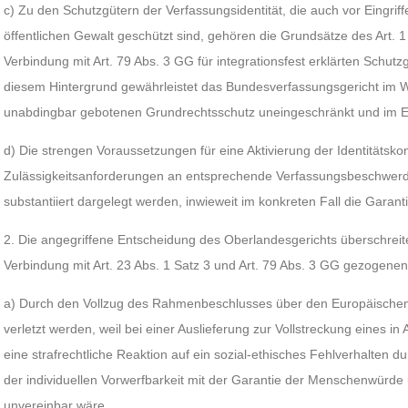
c) Zu den Schutzgütern der Verfassungsidentität, die auch vor Eingri
öffentlichen Gewalt geschützt sind, gehören die Grundsätze des Art. 1 
Verbindung mit Art. 79 Abs. 3 GG für integrationsfest erklärten Schutz
diesem Hintergrund gewährleistet das Bundesverfassungsgericht im We
unabdingbar gebotenen Grundrechtsschutz uneingeschränkt und im Ein
d) Die strengen Voraussetzungen für eine Aktivierung der Identitätskon
Zulässigkeitsanforderungen an entsprechende Verfassungsbeschwerd
substantiiert dargelegt werden, inwieweit im konkreten Fall die Garant
2. Die angegriffene Entscheidung des Oberlandesgerichts überschreitet
Verbindung mit Art. 23 Abs. 1 Satz 3 und Art. 79 Abs. 3 GG gezogene
a) Durch den Vollzug des Rahmenbeschlusses über den Europäischen 
verletzt werden, weil bei einer Auslieferung zur Vollstreckung eines i
eine strafrechtliche Reaktion auf ein sozial-ethisches Fehlverhalten d
der individuellen Vorwerfbarkeit mit der Garantie der Menschenwürde
unvereinbar wäre.