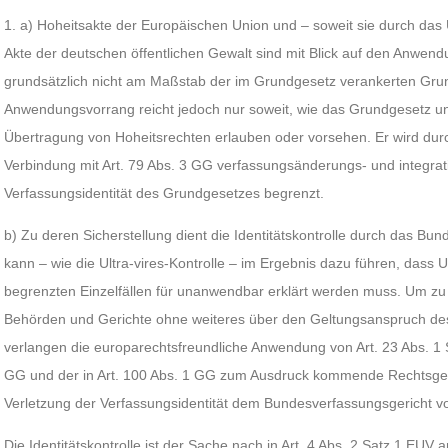
1. a) Hoheitsakte der Europäischen Union und – soweit sie durch das
Akte der deutschen öffentlichen Gewalt sind mit Blick auf den Anwen
grundsätzlich nicht am Maßstab der im Grundgesetz verankerten Gru
Anwendungsvorrang reicht jedoch nur soweit, wie das Grundgesetz 
Übertragung von Hoheitsrechten erlauben oder vorsehen. Er wird durch 
Verbindung mit Art. 79 Abs. 3 GG verfassungsänderungs- und integrat
Verfassungsidentität des Grundgesetzes begrenzt.
b) Zu deren Sicherstellung dient die Identitätskontrolle durch das Bu
kann – wie die Ultra-vires-Kontrolle – im Ergebnis dazu führen, dass 
begrenzten Einzelfällen für unanwendbar erklärt werden muss. Um zu
Behörden und Gerichte ohne weiteres über den Geltungsanspruch de
verlangen die europarechtsfreundliche Anwendung von Art. 23 Abs. 1 S
GG und der in Art. 100 Abs. 1 GG zum Ausdruck kommende Rechtsgeda
Verletzung der Verfassungsidentität dem Bundesverfassungsgericht vo
Die Identitätskontrolle ist der Sache nach in Art. 4 Abs. 2 Satz 1 EUV