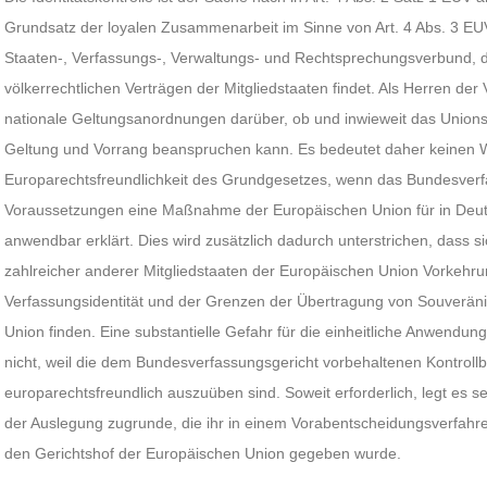
Grundsatz der loyalen Zusammenarbeit im Sinne von Art. 4 Abs. 3 EUV
Staaten-, Verfassungs-, Verwaltungs- und Rechtsprechungsverbund, d
völkerrechtlichen Verträgen der Mitgliedstaaten findet. Als Herren der
nationale Geltungsanordnungen darüber, ob und inwieweit das Unionsre
Geltung und Vorrang beanspruchen kann. Es bedeutet daher keinen 
Europarechtsfreundlichkeit des Grundgesetzes, wenn das Bundesverf
Voraussetzungen eine Maßnahme der Europäischen Union für in Deu
anwendbar erklärt. Dies wird zusätzlich dadurch unterstrichen, dass 
zahlreicher anderer Mitgliedstaaten der Europäischen Union Vorkehr
Verfassungsidentität und der Grenzen der Übertragung von Souveräni
Union finden. Eine substantielle Gefahr für die einheitliche Anwendun
nicht, weil die dem Bundesverfassungsgericht vorbehaltenen Kontroll
europarechtsfreundlich auszuüben sind. Soweit erforderlich, legt es 
der Auslegung zugrunde, die ihr in einem Vorabentscheidungsverfahr
den Gerichtshof der Europäischen Union gegeben wurde.