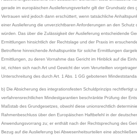
gerade im europäischen Auslieferungsverkehr gilt der Grundsatz des 
Vertrauen wird jedoch dann erschüttert, wenn tatsächliche Anhaltspunk
einer Auslieferung die unverzichtbaren Anforderungen an den Schutz
würden. Das über die Zulässigkeit der Auslieferung entscheidende Gericht
Ermittlungen hinsichtlich der Rechtslage und der Praxis im ersuchend
Betroffene hinreichende Anhaltspunkte für solche Ermittlungen darg
Ermittlungen, zu deren Vornahme das Gericht im Hinblick auf die Einha
ist, richten sich nach Art und Gewicht der vom Verurteilten vorgetrage
Unterschreitung des durch Art. 1 Abs. 1 GG gebotenen Mindeststanda
b) Die Absicherung des integrationsfesten Schuldprinzips rechtfertigt 
verfahrensrechtlichen Mindestgarantien beschränkte Prüfung der En
Maßstab des Grundgesetzes, obwohl diese unionsrechtlich determinie
Rahmenbeschluss über den Europäischen Haftbefehl in der deutsche
Anwendungsvorrang zu; er enthält nach der Rechtsprechung des Geri
Bezug auf die Auslieferung bei Abwesenheitsurteilen eine abschließe