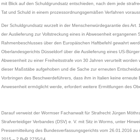
mit Blick auf den Schuldgrundsatz entschieden, nach dem jede strafr
Tat und Schuld in einem prozessordnungsgemäßen Verfahren vorauss
Der Schuldgrundsatz wurzelt in der Menschenwürdegarantie des Art.
der Auslieferung zur Vollstreckung eines in Abwesenheit ergangenen Str
Rahmenbeschlusses über den Europäischen Haftbefehl gewahrt werd
Oberlandesgerichts Düsseldorf über die Auslieferung eines US-Bürgers 
Abwesenheit zu einer Freiheitsstrafe von 30 Jahren verurteilt worden
dieser Maßstäbe aufgehoben und die Sache zur erneuten Entscheidu
Vorbringen des Beschwerdeführers, dass ihm in Italien keine erneute
Anwesenheit ermöglicht werde, erfordert weitere Ermittlungen des Ob
Darauf verweist der Wormser Fachanwalt für Strafrecht Jürgen Möthr
Strafverteidiger Verbandes (DSV) e. V. mit Sitz in Worms, unter Hinwe
Pressemitteilung des Bundesverfassungsgerichts vom 26.01.2016 z
2015 – 2 BvR 2735/14.