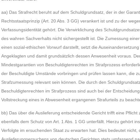
aa) Das Strafrecht beruht auf dem Schuldgrundsatz, der in der Gara
Rechtsstaatsprinzip (Art. 20 Abs. 3 GG) verankert ist und zu der weg
Verfassungsidentität gehört. Die Verwirklichung des Schuldgrundsatzes
des wahren Sachverhalts nicht sichergestellt ist. Die Zumessung eine
einen sozial-ethischen Vorwurf darstellt, setzt die Auseinandersetzung
Angeklagten und damit grundsätzlich dessen Anwesenheit voraus. De
Mindestgarantien von Beschuldigtenrechten im Strafprozess erforderlic
der Beschuldigte Umstände vorbringen und prüfen lassen kann, die zu 
Strafzumessung relevant sein können. Die durch den Schuldgrundsat
Beschuldigtenrechten im Strafprozess sind auch bei der Entscheidung 
Vollstreckung eines in Abwesenheit ergangenen Strafurteils zu beacht
bb) Das über die Auslieferung entscheidende Gericht trifft eine Pflicht
ebenfalls dem Schutz von Art. 1 Abs. 1 GG unterfällt. Hierzu gehört i
Verfolgte im ersuchenden Staat zu erwarten hat. Dies bedeutet nicht,
Auslieferungsersuchens von deutschen Gerichten stets umfassend n