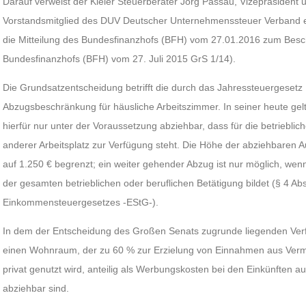
Darauf verweist der Kieler Steuerberater Jörg Passau, Vizepräsident
Vorstandsmitglied des DUV Deutscher Unternehmenssteuer Verband e. V.
die Mitteilung des Bundesfinanzhofs (BFH) vom 27.01.2016 zum Bes
Bundesfinanzhofs (BFH) vom 27. Juli 2015 GrS 1/14).
Die Grundsatzentscheidung betrifft die durch das Jahressteuergesetz
Abzugsbeschränkung für häusliche Arbeitszimmer. In seiner heute g
hierfür nur unter der Voraussetzung abziehbar, dass für die betrieblich
anderer Arbeitsplatz zur Verfügung steht. Die Höhe der abziehbaren 
auf 1.250 € begrenzt; ein weiter gehender Abzug ist nur möglich, wen
der gesamten betrieblichen oder beruflichen Betätigung bildet (§ 4 Abs
Einkommensteuergesetzes -EStG-).
In dem der Entscheidung des Großen Senats zugrunde liegenden Verfah
einen Wohnraum, der zu 60 % zur Erzielung von Einnahmen aus Ver
privat genutzt wird, anteilig als Werbungskosten bei den Einkünften 
abziehbar sind.