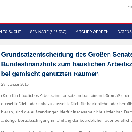
St
LTS-SUCHE
SEMINARE (§ 15 FAO)
MITGLIED WERDEN
DATENS
Grundsatzentscheidung des Großen Senat
Bundesfinanzhofs zum häuslichen Arbeits
bei gemischt genutzten Räumen
29. Januar 2016
(Kiel) Ein häusliches Arbeitszimmer setzt neben einem büromäßig ei
ausschließlich oder nahezu ausschließlich für betriebliche oder berufl
hieran, sind die Aufwendungen hierfür insgesamt nicht abziehbar. Dami
anteilige Berücksichtigung im Umfang der betrieblichen oder berufli