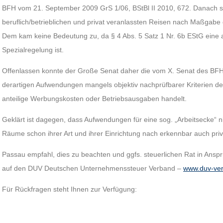
BFH vom 21. September 2009 GrS 1/06, BStBl II 2010, 672. Danach 
beruflich/betrieblichen und privat veranlassten Reisen nach Maßgabe de
Dem kam keine Bedeutung zu, da § 4 Abs. 5 Satz 1 Nr. 6b EStG ein
Spezialregelung ist.
Offenlassen konnte der Große Senat daher die vom X. Senat des BFH
derartigen Aufwendungen mangels objektiv nachprüfbarer Kriterien
anteilige Werbungskosten oder Betriebsausgaben handelt.
Geklärt ist dagegen, dass Aufwendungen für eine sog. „Arbeitsecke“ ni
Räume schon ihrer Art und ihrer Einrichtung nach erkennbar auch p
Passau empfahl, dies zu beachten und ggfs. steuerlichen Rat in Ansp
auf den DUV Deutschen Unternehmenssteuer Verband –
www.duv-ve
Für Rückfragen steht Ihnen zur Verfügung: