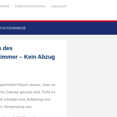
artseite
Datenschutzhinweise
Impressum
CHUTZHINWEISE
s des
zimmer – Kein Abzug
ngerichteten Raum voraus, dass es
iche Zwecke genutzt wird. Fehlt es
t scheidet eine Aufteilung und
chen Verwendung aus.