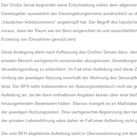
Der Große Senat begründet seine Entscheidung neben dem allgemein
Gesetzgeber ausweislich der Gesetzgebungsmotive ausdrücklich an d
„häuslichen Arbeitszimmers“ angeknüpft hat. Der Begriff des häusliche
voraus, dass der Raum wie ein Büro eingerichtet ist und ausschließlic
Erzielung von Einnahmen genutzt wird.
Diese Auslegung dient nach Auffassung des Großen Senats dazu, den 
privaten Bereich sachgerecht voneinander abzugrenzen, Gestaltungs
Verwaltungsvollzug zu erleichtern. Im Fall einer Aufteilung sind diese Z
Umfang der jeweiligen Nutzung innerhalb der Wohnung des Steuerpflic
lässt. Der BFH sieht insbesondere ein Nutzungszeitenbuch nicht als g
Aufteilung an, da die darin enthaltenen Angaben keinen über eine bl
hinausgehenden Beweiswert hätten. Ebenso mangelt es an Maßstäben 
der jeweiligen Nutzungszeiten. Eine sachgerechte Abgrenzung des bet
der privaten Lebensführung wäre daher im Fall einer Aufteilung nicht g
Die vom BFH abgelehnte Aufteilung steht in Übereinstimmung mit de