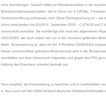
nicht durchdringen. Danach haftet ein Betriebserwerber in der Insolven
Betriebsrentenanwartschaften, die im Sinne von § 108 Abs. 3 Insolven
Insolvenzeröffnung entstanden sind. Diese Rechtsprechung ist – wie 
Union entschieden hat
(EuGH 9. September 2020 – C-674/18 und C-67
Unionsrecht vereinbar. Sie rechtfertigt sich nach der allgemeinen Regel
2001/23/EG, der auch neben den nur in der Insolvenz geltenden Bes
bleibt. Voraussetzung ist, dass ein Art. 8 Richtlinie 2008/94/EG ents
Dieser unionsrechtlich gebotene Mindestschutz wird in der Bundesrep
unmittelbar aus dem Unionsrecht folgenden und gegen den PSV gerich
Haftung des Erwerbers scheidet deshalb aus.
Henn empfahl, die Entscheidung zu beachten und in Zweifelsfällen rec
a. dazu auch auf den VDAA Verband deutscher ArbeitsrechtsAnwälte e