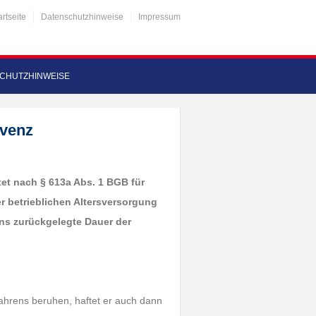
artseite
Datenschutzhinweise
Impressum
CHUTZHINWEISE
lvenz
ftet nach § 613a Abs. 1 BGB für
 betrieblichen Altersversorgung
ens zurückgelegte Dauer der
fahrens beruhen, haftet er auch dann