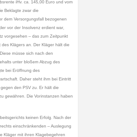
iebsrente iHv. ca. 145,00 Euro und vom
ie Beklagte zwar die
or dem Versorgungsfall bezogenen
der vor der Insolvenz erdient war,
etz vorgesehen – das zum Zeitpunkt
des Klägers an. Der Kläger hält die
. Diese müsse sich nach den
ehalts unter bloßem Abzug des
te bei Eröffnung des
rtschaft. Daher steht ihm bei Eintritt
gegen den PSV zu. Er hält die
he zu gewähren. Die Vorinstanzen haben
eitsgerichts keinen Erfolg. Nach der
nzrechts einschränkenden – Auslegung
ie Kläger mit ihren Klagebegehren