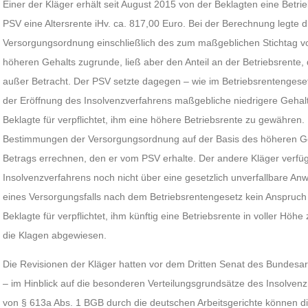
Einer der Kläger erhält seit August 2015 von der Beklagten eine Betr
PSV eine Altersrente iHv. ca. 817,00 Euro. Bei der Berechnung legte d
Versorgungsordnung einschließlich des zum maßgeblichen Stichtag v
höheren Gehalts zugrunde, ließ aber den Anteil an der Betriebsrente, 
außer Betracht. Der PSV setzte dagegen – wie im Betriebsrentenges
der Eröffnung des Insolvenzverfahrens maßgebliche niedrigere Gehalt 
Beklagte für verpflichtet, ihm eine höhere Betriebsrente zu gewähren
Bestimmungen der Versorgungsordnung auf der Basis des höheren G
Betrags errechnen, den er vom PSV erhalte. Der andere Kläger verfüg
Insolvenzverfahrens noch nicht über eine gesetzlich unverfallbare Anwa
eines Versorgungsfalls nach dem Betriebsrentengesetz kein Anspruch 
Beklagte für verpflichtet, ihm künftig eine Betriebsrente in voller Hö
die Klagen abgewiesen.
Die Revisionen der Kläger hatten vor dem Dritten Senat des Bundesarb
– im Hinblick auf die besonderen Verteilungsgrundsätze des Insolve
von § 613a Abs. 1 BGB durch die deutschen Arbeitsgerichte können d