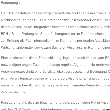
Bedeutung zu.
Der BFH bestätigte das kindergeldschädliche Vorliegen einer Zweitaus
Rechtsprechung des BFH ein erster berufsqualifizierender Abschluss n
dieser Abschluss als integrativer Bestandteil eines einheitlichen Ausbi
BFH z.B. zur Prüfung als Steuerfachangestellter im Rahmen eines du
zur Prüfung als Fachinformatikerin im Rahmen einer dualen Ausbildu
Wirtschaftsinformatik sowie zum Bachelor-Abschluss im Rahmen eine
Eine solche einheitliche Erstausbildung liegt – so auch im hier vom B
notwendigen engen Zusammenhangs regelmäßig aber nicht mehr vor,
Ausbildungsabschnitt eine Berufstätigkeit voraussetzt. Ist Bedingung 
einer Verwaltungsakademie eine berufspraktische Erfahrung von regel
um einen die berufliche Erfahrung berücksichtigenden Weiterbildung
Zweitausbildung.
Passau empfahl, dies zu beachten und ggfs. steuerlichen Rat in Ansp
auf den DUV Deutschen Unternehmenssteuer Verband – www.
duv-ve