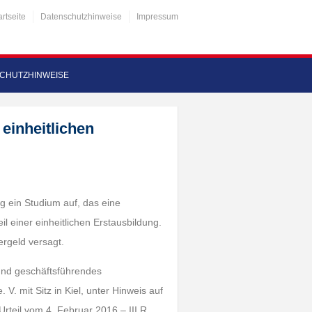
artseite
Datenschutzhinweise
Impressum
CHUTZHINWEISE
 einheitlichen
g ein Studium auf, das eine
eil einer einheitlichen Erstausbildung.
rgeld versagt.
 und geschäftsführendes
 mit Sitz in Kiel, unter Hinweis auf
rteil vom 4. Februar 2016 – III R