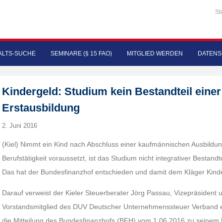
St
LTS-SUCHE
SEMINARE (§ 15 FAO)
MITGLIED WERDEN
DATENS
Kindergeld: Studium kein Bestandteil einer
Erstausbildung
2. Juni 2016
(Kiel) Nimmt ein Kind nach Abschluss einer kaufmännischen Ausbildun
Berufstätigkeit voraussetzt, ist das Studium nicht integrativer Bestandt
Das hat der Bundesfinanzhof entschieden und damit dem Kläger Kinde
Darauf verweist der Kieler Steuerberater Jörg Passau, Vizepräsident
Vorstandsmitglied des DUV Deutscher Unternehmenssteuer Verband e. V.
die Mitteilung des Bundesfinanzhofs (BFH) vom 1.06.2016 zu seinem U