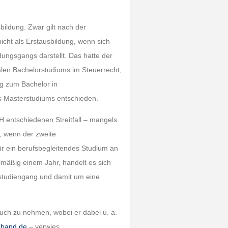
bildung. Zwar gilt nach der
icht als Erstausbildung, wenn sich
ldungsgangs darstellt. Das hatte der
alen Bachelorstudiums im Steuerrecht,
ng zum Bachelor in
s Masterstudiums entschieden.
FH entschiedenen Streitfall – mangels
 wenn der zweite
für ein berufsbegleitendes Studium an
mäßig einem Jahr, handelt es sich
sstudiengang und damit um eine
ruch zu nehmen, wobei er dabei u. a.
rband.de
– verwies.