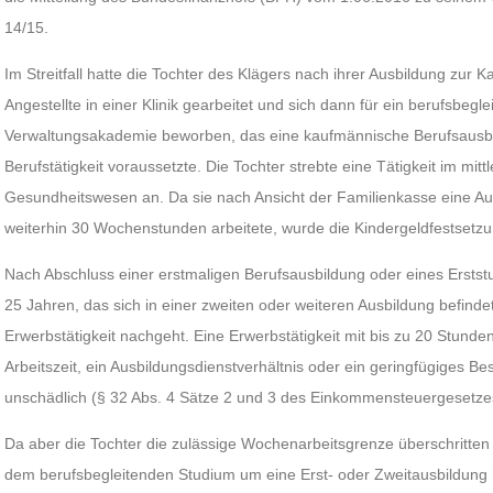
14/15.
Im Streitfall hatte die Tochter des Klägers nach ihrer Ausbildung zur
Angestellte in einer Klinik gearbeitet und sich dann für ein berufsbegl
Verwaltungsakademie beworben, das eine kaufmännische Berufsausbil
Berufstätigkeit voraussetzte. Die Tochter strebte eine Tätigkeit im mi
Gesundheitswesen an. Da sie nach Ansicht der Familienkasse eine A
weiterhin 30 Wochenstunden arbeitete, wurde die Kindergeldfestsetz
Nach Abschluss einer erstmaligen Berufsausbildung oder eines Erstst
25 Jahren, das sich in einer zweiten oder weiteren Ausbildung befindet
Erwerbstätigkeit nachgeht. Eine Erwerbstätigkeit mit bis zu 20 Stund
Arbeitszeit, ein Ausbildungsdienstverhältnis oder ein geringfügiges Be
unschädlich (§ 32 Abs. 4 Sätze 2 und 3 des Einkommensteuergesetze
Da aber die Tochter die zulässige Wochenarbeitsgrenze überschritten 
dem berufsbegleitenden Studium um eine Erst- oder Zweitausbildung 