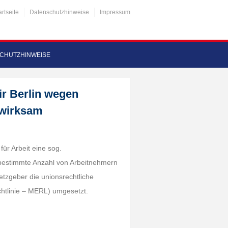
artseite
Datenschutzhinweise
Impressum
CHUTZHINWEISE
r Berlin wegen
nwirksam
ür Arbeit eine sog.
 bestimmte Anzahl von Arbeitnehmern
etzgeber die unionsrechtliche
chtlinie – MERL) umgesetzt.