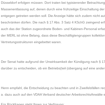
Düsseldorf erfolgen müssen. Dort traten bei typisierender Betrachtun
Massenentlassung auf, denen durch eine frühzeitige Einschaltung der 
entgegen getreten werden soll. Die Anzeige hätte sich zudem nicht a
beschränken dürfen. Die nach § 17 Abs. 3 Satz 4 KSchG zwingend erf
auch das der Station zugeordnete Boden- und Kabinen-Personal erfas
der MERL ist ohne Belang, dass diese Beschäftigtengruppen kollektivr
Vertretungsstrukturen eingebettet waren.
Der Senat hatte aufgrund der Unwirksamkeit der Kündigung nach § 1
darüber zu entscheiden, ob ein Betriebs(teil-)übergang auf eine ander
Henn empfahl, die Entscheidung zu beachten und in Zweifelsfällen rec
a. dazu auch auf den VDAA Verband deutscher ArbeitsrechtsAnwälte e
Für Rückfragen steht Ihnen zur Verfügung: