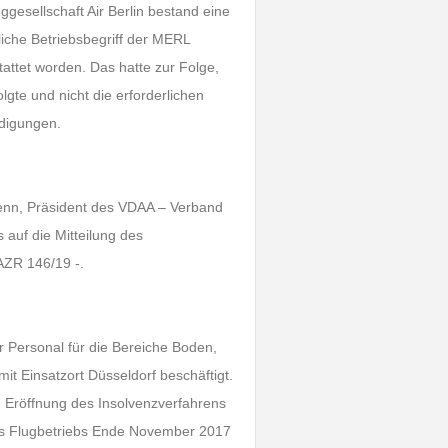
gesellschaft Air Berlin bestand eine
liche Betriebsbegriff der MERL
tattet worden. Das hatte zur Folge,
olgte und nicht die erforderlichen
ndigungen.
 Henn, Präsident des VDAA – Verband
s auf die Mitteilung des
AZR 146/19 -.
r Personal für die Bereiche Boden,
mit Einsatzort Düsseldorf beschäftigt.
n Eröffnung des Insolvenzverfahrens
des Flugbetriebs Ende November 2017