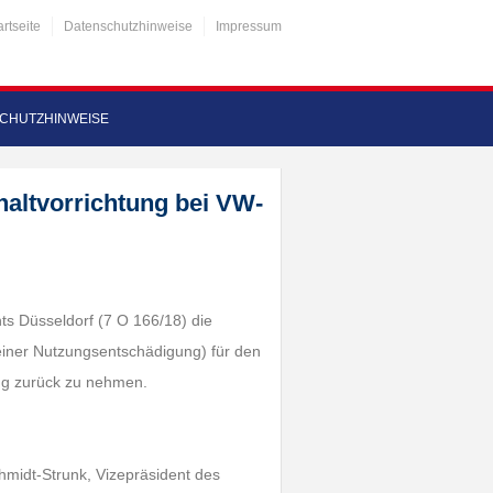
artseite
Datenschutzhinweise
Impressum
CHUTZHINWEISE
haltvorrichtung bei VW-
hts Düsseldorf (7 O 166/18) die
einer Nutzungsentschädigung) für den
ug zurück zu nehmen.
hmidt-Strunk, Vizepräsident des