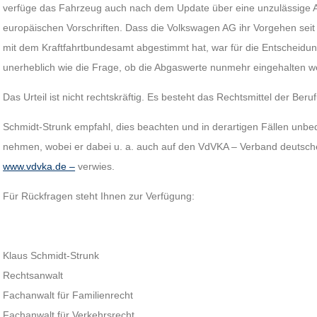
verfüge das Fahrzeug auch nach dem Update über eine unzulässige A
europäischen Vorschriften. Dass die Volkswagen AG ihr Vorgehen se
mit dem Kraftfahrtbundesamt abgestimmt hat, war für die Entscheid
unerheblich wie die Frage, ob die Abgaswerte nunmehr eingehalten w
Das Urteil ist nicht rechtskräftig. Es besteht das Rechtsmittel der Be
Schmidt-Strunk empfahl, dies beachten und in derartigen Fällen unbed
nehmen, wobei er dabei u. a. auch auf den VdVKA – Verband deutsch
www.vdvka.de –
verwies.
Für Rückfragen steht Ihnen zur Verfügung:
Klaus Schmidt-Strunk
Rechtsanwalt
Fachanwalt für Familienrecht
Fachanwalt für Verkehrsrecht