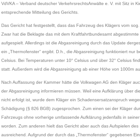
VdVKA – Verband deutscher VerkehrsrechtsAnwälte e. V. mit Sitz in Kie
entsprechende Mitteilung des Gerichts.
Das Gericht hat festgestellt, dass das Fahrzeug des Klägers vom sog.
Zwar hat die Beklagte das mit dem Kraftfahrtbundesamt abgestimmt
aufgespielt. Allerdings ist die Abgasreinigung durch das Update derge
ein „Thermofenster“ ergibt. D.h., die Abgasreinigung funktioniert nur
Celsius. Bei Temperaturen unter 10° Celsius und über 32° Celsius fin
statt. Außerdem wird die Abgasreinigung ab einer Höhe von 1000m au
Nach Auffassung der Kammer hätte die Volkwagen AG den Kläger auc
der Abgasreinigung informieren müssen. Weil eine Aufklärung über d
nicht erfolgt ist, wurde dem Kläger ein Schadensersatzanspruch wegen 
Schädigung (§ 826 BGB) zugesprochen. Zum einen sei der Kläger du
Fahrzeugs ohne vorherige umfassende Aufklärung jedenfalls in seiner
worden. Zum anderen hielt das Gericht aber auch das Aufspielen des 
ausreichend. Aufgrund der durch das „Thermofenster“ gegebenen Ei