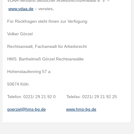
VDAA-Verband deutscher ArbeitsrechtsAnwälte e. V. –
www.vdaa.de
– verwies
.
Für Rückfragen steht Ihnen zur Verfügung:
Volker Görzel
Rechtsanwalt, Fachanwalt für Arbeitsrecht
HMS. Barthelmeß Görzel Rechtsanwälte
Hohenstaufenring 57 a
50674 Köln
Telefon: 0221/ 29 21 92 0 Telefax: 0221/ 29 21 92 25
goerzel@hms-bg.de
www.hms-bg.de