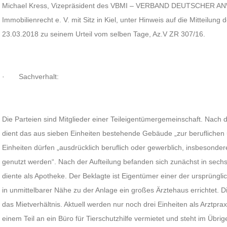
Michael Kress, Vizepräsident des VBMI – VERBAND DEUTSCHER ANW
Immobilienrecht e. V. mit Sitz in Kiel, unter Hinweis auf die Mitteil
23.03.2018 zu seinem Urteil vom selben Tage, Az.V ZR 307/16.
· Sachverhalt:
Die Parteien sind Mitglieder einer Teileigentümergemeinschaft. Nach
dient das aus sieben Einheiten bestehende Gebäude „zur beruflichen
Einheiten dürfen „ausdrücklich beruflich oder gewerblich, insbesonder
genutzt werden“. Nach der Aufteilung befanden sich zunächst in sechs 
diente als Apotheke. Der Beklagte ist Eigentümer einer der ursprüngl
in unmittelbarer Nähe zu der Anlage ein großes Ärztehaus errichtet. 
das Mietverhältnis. Aktuell werden nur noch drei Einheiten als Arztpr
einem Teil an ein Büro für Tierschutzhilfe vermietet und steht im Übrig