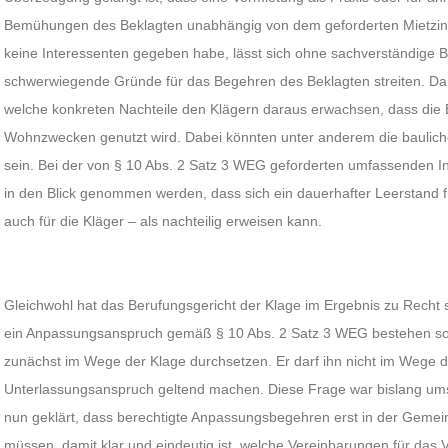
Bemühungen des Beklagten unabhängig von dem geforderten Mietzins 
keine Interessenten gegeben habe, lässt sich ohne sachverständige 
schwerwiegende Gründe für das Begehren des Beklagten streiten. Da
welche konkreten Nachteile den Klägern daraus erwachsen, dass die 
Wohnzwecken genutzt wird. Dabei könnten unter anderem die bauli
sein. Bei der von § 10 Abs. 2 Satz 3 WEG geforderten umfassenden 
in den Blick genommen werden, dass sich ein dauerhafter Leerstand 
auch für die Kläger – als nachteilig erweisen kann.
Gleichwohl hat das Berufungsgericht der Klage im Ergebnis zu Recht 
ein Anpassungsanspruch gemäß § 10 Abs. 2 Satz 3 WEG bestehen soll
zunächst im Wege der Klage durchsetzen. Er darf ihn nicht im Wege 
Unterlassungsanspruch geltend machen. Diese Frage war bislang umst
nun geklärt, dass berechtigte Anpassungsbegehren erst in der Geme
müssen, damit klar und eindeutig ist, welche Vereinbarungen für das