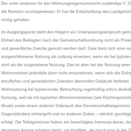
Der unter anderem für das Wohnungseigentumsrecht zuständige V. Ziv
die Revision zurückgewiesen. Er hat die Entscheidung des Landgericht
richtig gehalten.
Im Ausgangspunkt steht den Klägern ein Unterlassungsanspruch gemä
Einheit des Beklagten nach der Gemeinschaftsordnung nicht als Priva
und gewerbliche Zwecke genutzt werden darf. Zwar kann sich eine n
ausgeschlossene Nutzung als zulässig erweisen, wenn sie bei typisie
stört als die vorgesehene Nutzung. Das ist aber bei der Nutzung einer
Wohnzwecken jedenfalls dann nicht anzunehmen, wenn sich die Einheit
beruflichen und gewerblichen Zwecken dienenden Gebäude befindet. 
Wohnnutzung bei typisierender Betrachtung regelmäßig schon deshal
Nutzung, weil sie mit typischen Wohnimmissionen (wie Küchengerüche
Musik) sowie einem anderen Gebrauch des Gemeinschaftseigentums 
Gegenständen) einhergeht und zu anderen Zeiten – nämlich ganztä
erfolgt. Die Teileigentümer haben ein berechtigtes Interesse daran, da
derartigen Anlage erhalten bleibt, um Konflikte, die durch eine in der 