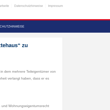
artseite
Datenschutzhinweise
Impressum
CHUTZHINWEISE
ztehaus“ zu
, in dem mehrere Teileigentümer von
nheit verlangt haben, dass er es
et- und Wohnungseigentumsrecht