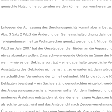
gemischte Nutzung hervorgerufen werden können, von vornherein zu
Entgegen der Auffassung des Berufungsgerichts kommt aber in Betra
Abs. 3 Satz 2 WEG die Änderung der Gemeinschaftsordnung dahinge
Teileigentumseinheit zu Wohnzwecken genutzt werden darf. Mit der Kod
WEG im Jahr 2007 hat der Gesetzgeber die Hürden an die Anpassun
etwas absenken wollen. Dass schwerwiegende Gründe im Sinne der No
wenn – wie es der Beklagte vorträgt – eine dauerhafte gewerbliche V
Ausstattung des Gebäudes nicht ernsthaft zu erwarten ist; dann würde
wirtschaftlichen Verwertung der Einheit gehindert. Mit Erfolg rügt die
Beklagten beantragt – ein Sachverständigengutachten eingeholt wer
des Anpassungsanspruchs ankommen sollte. Vor dem Hintergrund, das
modernes Ärztehaus entstanden ist, drei der ehemaligen Arztpraxen l
als solche genutzt wird und das Amtsgericht nach Zeugenvernehmung
Überzeugung gelangt ist, dass eine Vermietung als Praxis oder für ähn