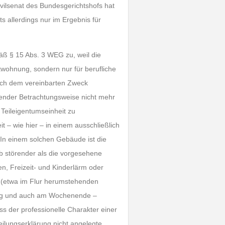
ilsenat des Bundesgerichtshofs hat
s allerdings nur im Ergebnis für
ß § 15 Abs. 3 WEG zu, weil die
twohnung, sondern nur für berufliche
ach dem vereinbarten Zweck
render Betrachtungsweise nicht mehr
 Teileigentumseinheit zu
 – wie hier – in einem ausschließlich
In einem solchen Gebäude ist die
b störender als die vorgesehene
n, Freizeit- und Kinderlärm oder
(etwa im Flur herumstehenden
gig und auch am Wochenende –
ss der professionelle Charakter einer
Teilungserklärung nicht angelegte