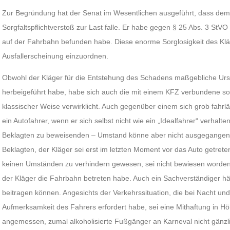
Zur Begründung hat der Senat im Wesentlichen ausgeführt, dass dem 
Sorgfaltspflichtverstoß zur Last falle. Er habe gegen § 25 Abs. 3 StVO
auf der Fahrbahn befunden habe. Diese enorme Sorglosigkeit des Kläg
Ausfallerscheinung einzuordnen.
Obwohl der Kläger für die Entstehung des Schadens maßgebliche Ursa
herbeigeführt habe, habe sich auch die mit einem KFZ verbundene sog
klassischer Weise verwirklicht. Auch gegenüber einem sich grob fahr
ein Autofahrer, wenn er sich selbst nicht wie ein „Idealfahrer“ verhal
Beklagten zu beweisenden – Umstand könne aber nicht ausgegangen
Beklagten, der Kläger sei erst im letzten Moment vor das Auto getrete
keinen Umständen zu verhindern gewesen, sei nicht bewiesen worden. 
der Kläger die Fahrbahn betreten habe. Auch ein Sachverständiger hät
beitragen können. Angesichts der Verkehrssituation, die bei Nacht un
Aufmerksamkeit des Fahrers erfordert habe, sei eine Mithaftung in H
angemessen, zumal alkoholisierte Fußgänger an Karneval nicht gänzli