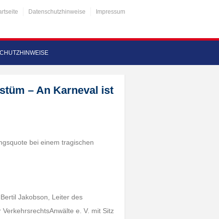
artseite
Datenschutzhinweise
Impressum
CHUTZHINWEISE
stüm – An Karneval ist
ungsquote bei einem tragischen
Bertil Jakobson, Leiter des
VerkehrsrechtsAnwälte e. V. mit Sitz