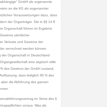
 „abhängige“ GmbH als sogenannte
Gewinn an die KG als sogenannter
setzlichen Voraussetzungen dazu, dass
ern der Organträger. Die in §§ 14 ff.
ie Organschaft führen im Ergebnis
e Gewinne sämtlicher
ber Verluste und Gewinne der
nder verrechnet werden können.
ng der Organschaft in Deutschland
Organgesellschaft eine atypisch stille
n 10 % des Gewinns der GmbH zustand,
Auffassung, dass lediglich 90 % des
z aber die Abführung des ganzen
ennen.
winnabführungsvertrag im Sinne des §
ertragspflichten voraus. Was als