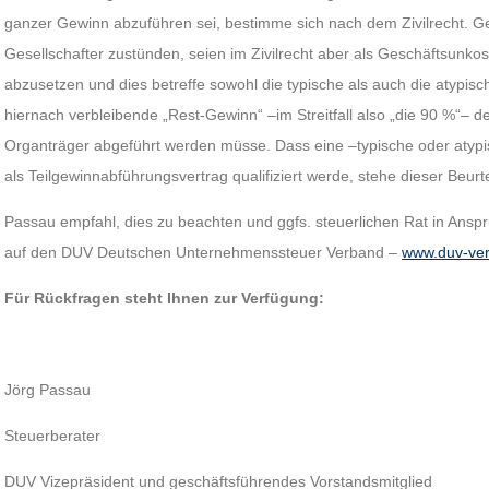
ganzer Gewinn abzuführen sei, bestimme sich nach dem Zivilrecht. Gew
Gesellschafter zustünden, seien im Zivilrecht aber als Geschäftsun
abzusetzen und dies betreffe sowohl die typische als auch die atypisch s
hiernach verbleibende „Rest-Gewinn“ –im Streitfall also „die 90 %“– 
Organträger abgeführt werden müsse. Dass eine –typische oder atypisch
als Teilgewinnabführungsvertrag qualifiziert werde, stehe dieser Beurt
Passau empfahl, dies zu beachten und ggfs. steuerlichen Rat in Ansp
auf den DUV Deutschen Unternehmenssteuer Verband –
www.duv-ve
Für Rückfragen steht Ihnen zur Verfügung:
Jörg Passau
Steuerberater
DUV Vizepräsident und geschäftsführendes Vorstandsmitglied