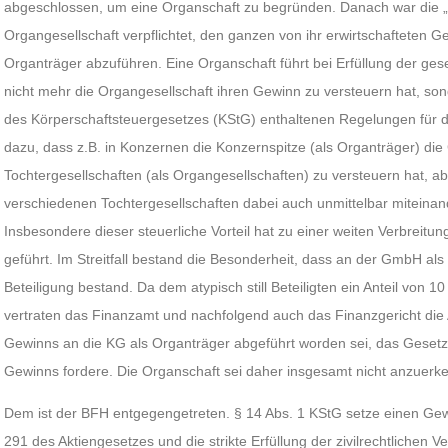
abgeschlossen, um eine Organschaft zu begründen. Danach war die
Organgesellschaft verpflichtet, den ganzen von ihr erwirtschafteten 
Organträger abzuführen. Eine Organschaft führt bei Erfüllung der ge
nicht mehr die Organgesellschaft ihren Gewinn zu versteuern hat, sond
des Körperschaftsteuergesetzes (KStG) enthaltenen Regelungen für d
dazu, dass z.B. in Konzernen die Konzernspitze (als Organträger) di
Tochtergesellschaften (als Organgesellschaften) zu versteuern hat, a
verschiedenen Tochtergesellschaften dabei auch unmittelbar miteina
Insbesondere dieser steuerliche Vorteil hat zu einer weiten Verbreitu
geführt. Im Streitfall bestand die Besonderheit, dass an der GmbH als 
Beteiligung bestand. Da dem atypisch still Beteiligten ein Anteil vo
vertraten das Finanzamt und nachfolgend auch das Finanzgericht die 
Gewinns an die KG als Organträger abgeführt worden sei, das Geset
Gewinns fordere. Die Organschaft sei daher insgesamt nicht anzuerk
Dem ist der BFH entgegengetreten. § 14 Abs. 1 KStG setze einen Ge
291 des Aktiengesetzes und die strikte Erfüllung der zivilrechtlichen V