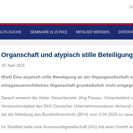
St
LTS-SUCHE
SEMINARE (§ 15 FAO)
MITGLIED WERDEN
DATENS
Organschaft und atypisch stille Beteiligung
18. April 2025
(Kiel) Eine atypisch stille Beteiligung an der Organgesellschaft
ertragsteuerrechtlichen Organschaft grundsätzlich nicht entgeg
Darauf verweist der Kieler Steuerberater Jörg Passau, Vizepräsident
Vorstandsmitglied des DUV Deutscher Unternehmenssteuer Verband e. V.
die die Mitteilung des Bundesfinanzhofs (BFH) vom 3.04.2025 zu sein
Im Streitfall hatte eine Kommanditgesellschaft (KG) mit einer GmbH 