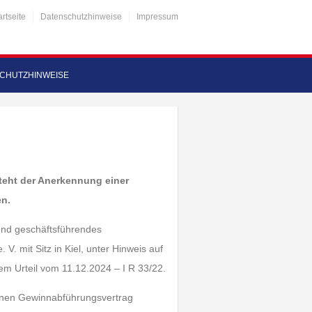
artseite
Datenschutzhinweise
Impressum
CHUTZHINWEISE
 steht der Anerkennung einer
en.
 und geschäftsführendes
 mit Sitz in Kiel, unter Hinweis auf
em Urteil vom 11.12.2024 – I R 33/22.
einen Gewinnabführungsvertrag