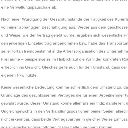
eine Verwaltungspauschale ab.
Nach einer Würdigung der Gesamtumstände der Tätigkeit des Kurierfa
von einer abhängigen Beschäftigung aus. Weder aus dem geschlosse
und Weise, wie der Vertrag gelebt wurde, ergäben sich wesentliche F
den jeweiligen Einzelauftrag angenommen bzw. habe das Transportu
sei er fortan fremdbestimmt in die Arbeitsorganisation des Unterneh
Freiräume – beispielsweise im Hinblick auf die Wahl der konkreten Ro
erheblich ins Gewicht. Gleiches gelte auch für den Umstand, dass der 
eigenen Pkw nutzte.
Keine wesentliche Bedeutung komme schließlich dem Umstand zu, das
Grundlage des geschlossenen Vertrages die für einen Arbeitnehmer ty
gewährt wurde. Dieser Umstand könne allenfalls ein Indiz darstellen,
Ungleichgewichts in den Verhandlungspositionen beider Seiten allerdi
nicht erkennbar, dass beide Vertragspartner in gleicher Weise Einflus
sozialversicherungsrechtlichen Status hätten nehmen können.