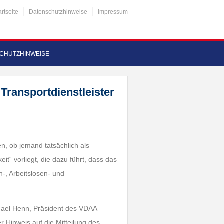
artseite
Datenschutzhinweise
Impressum
CHUTZHINWEISE
 Transportdienstleister
en, ob jemand tatsächlich als
it“ vorliegt, die dazu führt, dass das
-, Arbeitslosen- und
ichael Henn, Präsident des VDAA –
er Hinweis auf die Mitteilung des