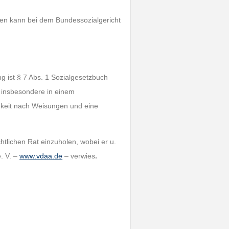
hmen kann bei dem Bundessozialgericht
g ist § 7 Abs. 1 Sozialgesetzbuch
t, insbesondere in einem
igkeit nach Weisungen und eine
htlichen Rat einzuholen, wobei er u.
. V. –
www.vdaa.de
– verwies
.