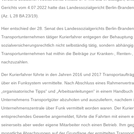
Gerichts vom 4.07.2022 hatte das Landessozialgericht Berlin-Brand
(Az. L 28 BA 23/19).
Hier entschied der 28. Senat des Landessozialgerichts Berlin-Brandenb
Transportunternehmen tätiger Kurierfahrer entgegen der Behauptun
sozialversicherungsrechtlich nicht selbständig tätig, sondern abhängig
Transportunternehmen hat mithin die Beiträge zur Kranken-, Renten-,
nachzuzahlen.
Der Kurierfahrer führte in den Jahren 2016 und 2017 Transportauftr
über ein Funksystem vermittelte. Nach Abschluss eines Rahmenvertra
„organisatorische Tipps“ und „Arbeitsanleitungen“ in einem Handbuch
Unternehmens Transportgüter abzuholen und auszuliefern, nachdem 
Unternehmenszentrale über Funk vermittelt worden waren. Der Kurierfa
entsprechendes Gewerbe angemeldet, führte die Fahrten mit einem e
seinerseits aber weder eigene Mitarbeiter noch einen Betrieb. Ihm g
monatliche Abrechnungen auf der Grundlage der ermittelten Transpor