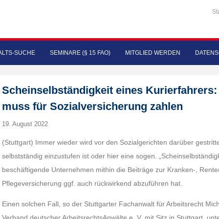
St
LTS-SUCHE
SEMINARE (§ 15 FAO)
MITGLIED WERDEN
DATENS
Scheinselbständigkeit eines Kurierfahrers:
muss für Sozialversicherung zahlen
19. August 2022
(Stuttgart) Immer wieder wird vor den Sozialgerichten darüber gestritt
selbstständig einzustufen ist oder hier eine sogen. „Scheinselbständigke
beschäftigende Unternehmen mithin die Beiträge zur Kranken-, Renten
Pflegeversicherung ggf. auch rückwirkend abzuführen hat.
Einen solchen Fall, so der Stuttgarter Fachanwalt für Arbeitsrecht M
Verband deutscher ArbeitsrechtsAnwälte e. V. mit Sitz in Stuttgart, unt