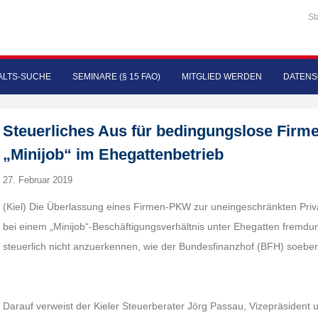
St
LTS-SUCHE
SEMINARE (§ 15 FAO)
MITGLIED WERDEN
DATENS
Steuerliches Aus für bedingungslose Fir
„Minijob“ im Ehegattenbetrieb
27. Februar 2019
(Kiel) Die Überlassung eines Firmen-PKW zur uneingeschränkten Priva
bei einem „Minijob“-Beschäftigungsverhältnis unter Ehegatten fremdunü
steuerlich nicht anzuerkennen, wie der Bundesfinanzhof (BFH) soeben 
Darauf verweist der Kieler Steuerberater Jörg Passau, Vizepräsident