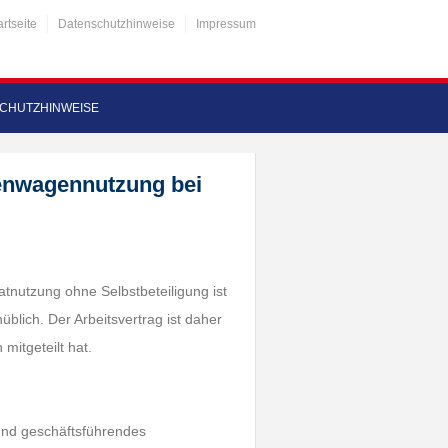
artseite
Datenschutzhinweise
Impressum
CHUTZHINWEISE
menwagennutzung bei
tnutzung ohne Selbstbeteiligung ist
blich. Der Arbeitsvertrag ist daher
mitgeteilt hat.
 und geschäftsführendes