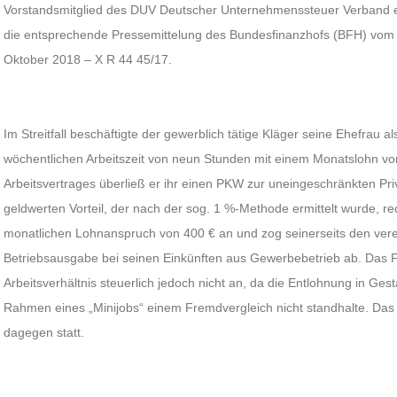
Vorstandsmitglied des DUV Deutscher Unternehmenssteuer Verband e. V
die entsprechende Pressemittelung des Bundesfinanzhofs (BFH) vom 
Oktober 2018 – X R 44 45/17.
Im Streitfall beschäftigte der gewerblich tätige Kläger seine Ehefrau al
wöchentlichen Arbeitszeit von neun Stunden mit einem Monatslohn v
Arbeitsvertrages überließ er ihr einen PKW zur uneingeschränkten Pr
geldwerten Vorteil, der nach der sog. 1 %-Methode ermittelt wurde, r
monatlichen Lohnanspruch von 400 € an und zog seinerseits den verei
Betriebsausgabe bei seinen Einkünften aus Gewerbebetrieb ab. Das 
Arbeitsverhältnis steuerlich jedoch nicht an, da die Entlohnung in Ge
Rahmen eines „Minijobs“ einem Fremdvergleich nicht standhalte. Das
dagegen statt.