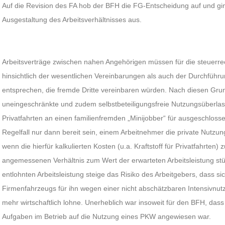
Auf die Revision des FA hob der BFH die FG-Entscheidung auf und gi
Ausgestaltung des Arbeitsverhältnisses aus.
Arbeitsverträge zwischen nahen Angehörigen müssen für die steuerrec
hinsichtlich der wesentlichen Vereinbarungen als auch der Durchfüh
entsprechen, die fremde Dritte vereinbaren würden. Nach diesen Grun
uneingeschränkte und zudem selbstbeteiligungsfreie Nutzungsüberla
Privatfahrten an einen familienfremden „Minijobber“ für ausgeschloss
Regelfall nur dann bereit sein, einem Arbeitnehmer die private Nutzun
wenn die hierfür kalkulierten Kosten (u.a. Kraftstoff für Privatfahrten)
angemessenen Verhältnis zum Wert der erwarteten Arbeitsleistung stün
entlohnten Arbeitsleistung steige das Risiko des Arbeitgebers, dass s
Firmenfahrzeugs für ihn wegen einer nicht abschätzbaren Intensivnut
mehr wirtschaftlich lohne. Unerheblich war insoweit für den BFH, dass 
Aufgaben im Betrieb auf die Nutzung eines PKW angewiesen war.