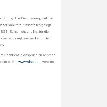
nen Erfolg. Die Bestimmung, welcher
lcher konkrete Zinssatz festgelegt
B. Es ist nicht unbillig, für die
 sicher angelegt werden kann. Dem
hen.
cht Rechtsrat in Anspruch zu nehmen,
älte e. V. –
www.vdaa.de
– verwies.