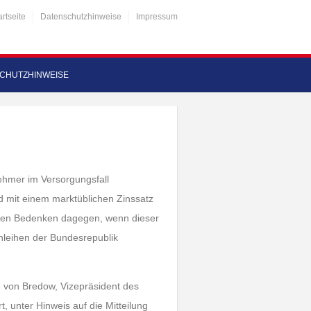
artseite
Datenschutzhinweise
Impressum
CHUTZHINWEISE
nehmer im Versorgungsfall
d mit einem marktüblichen Zinssatz
lichen Bedenken dagegen, wenn dieser
anleihen der Bundesrepublik
e von Bredow, Vizepräsident des
t, unter Hinweis auf die Mitteilung