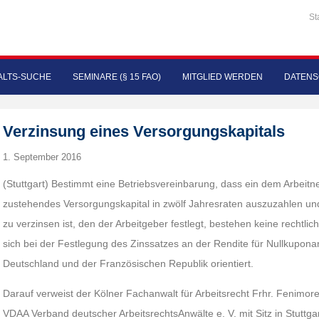
St
LTS-SUCHE
SEMINARE (§ 15 FAO)
MITGLIED WERDEN
DATENS
Verzinsung eines Versorgungskapitals
1. September 2016
(Stuttgart) Bestimmt eine Betriebsvereinbarung, dass ein dem Arbeit
zustehendes Versorgungskapital in zwölf Jahresraten auszuzahlen un
zu verzinsen ist, den der Arbeitgeber festlegt, bestehen keine recht
sich bei der Festlegung des Zinssatzes an der Rendite für Nullkupon
Deutschland und der Französischen Republik orientiert.
Darauf verweist der Kölner Fachanwalt für Arbeitsrecht Frhr. Fenimor
VDAA Verband deutscher ArbeitsrechtsAnwälte e. V. mit Sitz in Stuttgar