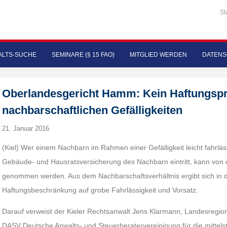
St
LTS-SUCHE
SEMINARE (§ 15 FAO)
MITGLIED WERDEN
DATENS
Oberlandesgericht Hamm: Kein Haftungspri
nachbarschaftlichen Gefälligkeiten
21. Januar 2016
(Kiel) Wer einem Nachbarn im Rahmen einer Gefälligkeit leicht fahrläs
Gebäude- und Hausratsversicherung des Nachbarn eintritt, kann von 
genommen werden. Aus dem Nachbarschaftsverhältnis ergibt sich in d
Haftungsbeschränkung auf grobe Fahrlässigkeit und Vorsatz.
Darauf verweist der Kieler Rechtsanwalt Jens Klarmann, Landesregiona
DASV Deutsche Anwalts- und Steuerberatervereinigung für die mittelstä