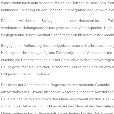
Wasserhahn nach dem Wiederauffüllen des Teiches zu schließen. Sein 
nehmende Erklärung für den Schaden und begründe den Vorwurf leicht
Für einen zwischen dem Beklagten und seinem Nachbarn für den Fall e
vereinbarten Haftungsausschluss gebe es keine Anhaltspunkte. Nac
Beklagten und seines Nachbarn habe man sich hierüber keine Gedan
Entgegen der Auffassung des Landgerichts lasse sich allein aus dem 
Haftungsbeschränkung auf grobe Fahrlässigkeit und Vorsatz ableiten
erkenne die Rechtsprechung nur bei Gebäudeversicherungsverträge
Hauseigentümer als Versicherungsnehmer und seiner Gebäudeversiche
Fallgestaltungen zu übertragen.
Der hinter der Annahme eines Regressverzichts stehende Gedanke – 
Mietverhältnisses – könne nicht ohne weiteres auf andere Konstellati
Hausrats des Vermieters durch den Mieter angewandt werden. Das G
sich auf das Gebäude und nicht auch auf den Hausrat des Vermieters
Mieter zudem in keiner Weise aufkomme. Anders bei der Gebäudeversi