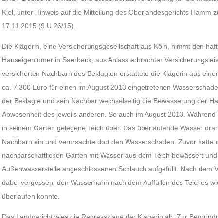
Kiel, unter Hinweis auf die Mitteilung des Oberlandesgerichts Hamm z
17.11.2015 (9 U 26/15).
Die Klägerin, eine Versicherungsgesellschaft aus Köln, nimmt den haft
Hauseigentümer in Saerbeck, aus Anlass erbrachter Versicherungsleis
versicherten Nachbarn des Beklagten erstattete die Klägerin aus ei
ca. 7.300 Euro für einen im August 2013 eingetretenen Wasserschad
der Beklagte und sein Nachbar wechselseitig die Bewässerung der Ha
Abwesenheit des jeweils anderen. So auch im August 2013. Während d
in seinem Garten gelegene Teich über. Das überlaufende Wasser dran
Nachbarn ein und verursachte dort den Wasserschaden. Zuvor hatte
nachbarschaftlichen Garten mit Wasser aus dem Teich bewässert und
Außenwasserstelle angeschlossenen Schlauch aufgefüllt. Nach dem Vo
dabei vergessen, den Wasserhahn nach dem Auffüllen des Teiches wi
überlaufen konnte.
Das Landgericht wies die Regressklage der Klägerin ab. Zur Begründu