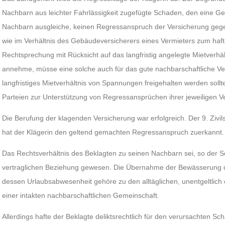
Nachbarn aus leichter Fahrlässigkeit zugefügte Schaden, den eine 
Nachbarn ausgleiche, keinen Regressanspruch der Versicherung ge
wie im Verhältnis des Gebäudeversicherers eines Vermieters zum haftp
Rechtsprechung mit Rücksicht auf das langfristig angelegte Mietverh
annehme, müsse eine solche auch für das gute nachbarschaftliche Ver
langfristiges Mietverhältnis von Spannungen freigehalten werden sollte
Parteien zur Unterstützung von Regressansprüchen ihrer jeweiligen V
Die Berufung der klagenden Versicherung war erfolgreich. Der 9. Ziv
hat der Klägerin den geltend gemachten Regressanspruch zuerkannt.
Das Rechtsverhältnis des Beklagten zu seinen Nachbarn sei, so der S
vertraglichen Beziehung gewesen. Die Übernahme der Bewässerung 
dessen Urlaubsabwesenheit gehöre zu den alltäglichen, unentgeltlich
einer intakten nachbarschaftlichen Gemeinschaft.
Allerdings hafte der Beklagte deliktsrechtlich für den verursachten S