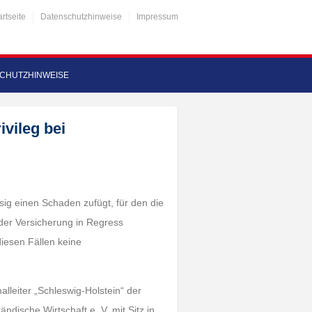
artseite
Datenschutzhinweise
Impressum
CHUTZHINWEISE
vileg bei
sig einen Schaden zufügt, für den die
der Versicherung in Regress
iesen Fällen keine
lleiter „Schleswig-Holstein“ der
ndische Wirtschaft e. V. mit Sitz in