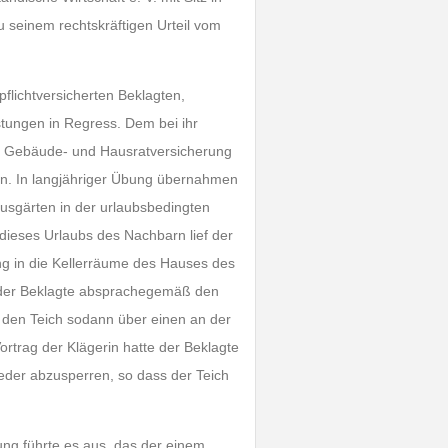
u seinem rechtskräftigen Urteil vom
pflichtversicherten Beklagten,
tungen in Regress. Dem bei ihr
ner Gebäude- und Hausratversicherung
en. In langjähriger Übung übernahmen
usgärten in der urlaubsbedingten
ieses Urlaubs des Nachbarn lief der
g in die Kellerräume des Hauses des
 der Beklagte absprachegemäß den
 den Teich sodann über einen an der
rtrag der Klägerin hatte der Beklagte
eder abzusperren, so dass der Teich
ng führte es aus, das der einem