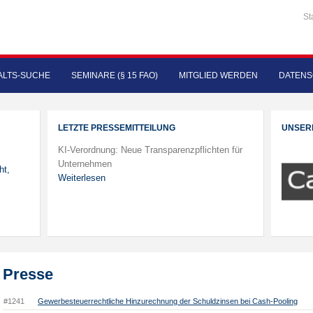
St
LTS-SUCHE
SEMINARE (§ 15 FAO)
MITGLIED WERDEN
DATENS
LETZTE PRESSEMITTEILUNG
UNSER
KI-Verordnung: Neue Transparenzpflichten für
Unternehmen
ht,
Weiterlesen
Presse
#1241
Gewerbesteuerrechtliche Hinzurechnung der Schuldzinsen bei Cash-Pooling