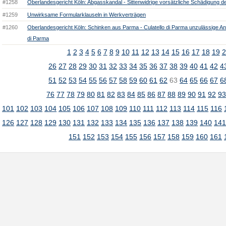
#1258
Oberlandesgericht Köln: Abgasskandal - Sittenwidrige vorsätzliche Schädigung 
#1259
Unwirksame Formularklauseln in Werkverträgen
#1260
Oberlandesgericht Köln: Schinken aus Parma - Culatello di Parma unzulässige An
di Parma
1
2
3
4
5
6
7
8
9
10
11
12
13
14
15
16
17
18
19
2
26
27
28
29
30
31
32
33
34
35
36
37
38
39
40
41
42
4
51
52
53
54
55
56
57
58
59
60
61
62
63
64
65
66
67
6
76
77
78
79
80
81
82
83
84
85
86
87
88
89
90
91
92
9
101
102
103
104
105
106
107
108
109
110
111
112
113
114
115
116
126
127
128
129
130
131
132
133
134
135
136
137
138
139
140
14
151
152
153
154
155
156
157
158
159
160
161