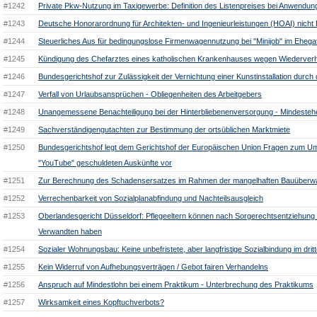
#1242
Private Pkw-Nutzung im Taxigewerbe: Definition des Listenpreises bei Anwendu
#1243
Deutsche Honorarordnung für Architekten- und Ingenieurleistungen (HOAI) nich
#1244
Steuerliches Aus für bedingungslose Firmenwagennutzung bei "Minijob" im Ehegat
#1245
Kündigung des Chefarztes eines katholischen Krankenhauses wegen Wiederverh
#1246
Bundesgerichtshof zur Zulässigkeit der Vernichtung einer Kunstinstallation dur
#1247
Verfall von Urlaubsansprüchen - Obliegenheiten des Arbeitgebers
#1248
Unangemessene Benachteiligung bei der Hinterbliebenenversorgung - Mindeste
#1249
Sachverständigengutachten zur Bestimmung der ortsüblichen Marktmiete
#1250
Bundesgerichtshof legt dem Gerichtshof der Europäischen Union Fragen zum U
"YouTube" geschuldeten Auskünfte vor
#1251
Zur Berechnung des Schadensersatzes im Rahmen der mangelhaften Bauüber
#1252
Verrechenbarkeit von Sozialplanabfindung und Nachteilsausgleich
#1253
Oberlandesgericht Düsseldorf: Pflegeeltern können nach Sorgerechtsentziehung
Verwandten haben
#1254
Sozialer Wohnungsbau: Keine unbefristete, aber langfristige Sozialbindung im dri
#1255
Kein Widerruf von Aufhebungsverträgen / Gebot fairen Verhandelns
#1256
Anspruch auf Mindestlohn bei einem Praktikum - Unterbrechung des Praktikums
#1257
Wirksamkeit eines Kopftuchverbots?