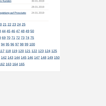
des Kunden
30.01.2019
28.01.2019
spielung auf Prosciutto
24.01.2019
0
21
22
23
24
25
3
44
45
46
47
48
49
50
8
69
70
71
72
73
74
75
3
94
95
96
97
98
99
100
117
118
119
120
121
122
123
124
125
1
142
143
144
145
146
147
148
149
150
162
163
164
165