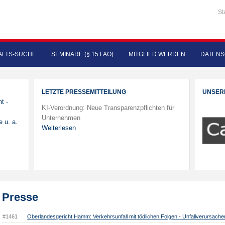
St
LTS-SUCHE
SEMINARE (§ 15 FAO)
MITGLIED WERDEN
DATENS
LETZTE PRESSEMITTEILUNG
UNSER
t -
KI-Verordnung: Neue Transparenzpflichten für
Unternehmen
 u. a.
Weiterlesen
Presse
#1461
Oberlandesgericht Hamm: Verkehrsunfall mit tödlichen Folgen - Unfallverursac