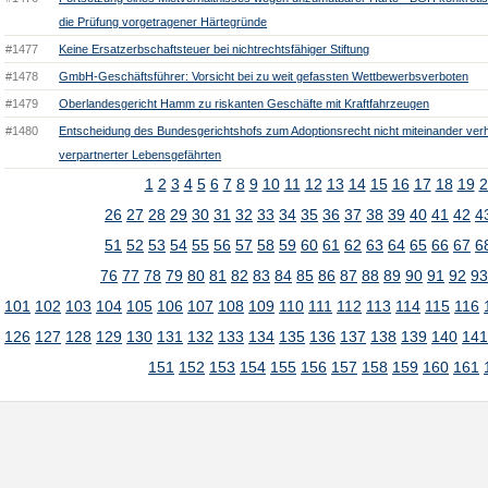
die Prüfung vorgetragener Härtegründe
#1477
Keine Ersatzerbschaftsteuer bei nichtrechtsfähiger Stiftung
#1478
GmbH-Geschäftsführer: Vorsicht bei zu weit gefassten Wettbewerbsverboten
#1479
Oberlandesgericht Hamm zu riskanten Geschäfte mit Kraftfahrzeugen
#1480
Entscheidung des Bundesgerichtshofs zum Adoptionsrecht nicht miteinander verhe
verpartnerter Lebensgefährten
1
2
3
4
5
6
7
8
9
10
11
12
13
14
15
16
17
18
19
2
26
27
28
29
30
31
32
33
34
35
36
37
38
39
40
41
42
4
51
52
53
54
55
56
57
58
59
60
61
62
63
64
65
66
67
6
76
77
78
79
80
81
82
83
84
85
86
87
88
89
90
91
92
9
101
102
103
104
105
106
107
108
109
110
111
112
113
114
115
116
126
127
128
129
130
131
132
133
134
135
136
137
138
139
140
14
151
152
153
154
155
156
157
158
159
160
161