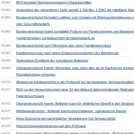
#1462
BFH bestätigt Übergangsregelung in Bauträgerfällen
#1463
Anwendung des gesonderten Tarifs gemäß § 32d Abs. 1 EStG bei mittelbarer Bete
#1464
Bundesgerichtshof formuliert Leitlinien zum Umgang mit Wohnraumkündigungen 
oder Geschäftsbedarfs
#1465
Bundesgerichtshof mahnt sorgfältige Prüfung von Parteivorbringen und Beweiserg
(möglicherweise) vorgetäuschten Vermieterbedarfs an
#1466
Bundesgerichtshof zum Filesharing über einen Familienanschluss
#1467
Kündigungsschutz nach einem Entlassungsverlangen des Betriebsrats
#1468
Stufenweise Ermittlung der zumutbaren Belastung
#1469
Oberlandesgericht Hamm: Wohnhaus zwei Jahre älter als im Kaufvertrag angege
Rückabwicklung verlangen
#1470
Abgekürzte Kündigungsfrist in der Probezeit nur bei eindeutiger Vertragsgestaltu
#1471
BGH zu den Voraussetzungen einer für den Abbruch lebenserhaltender Maßnah
Patientenverfügung
#1472
Oberlandesgericht Hamm: Beifahrer kann für gefährlichen Eingriff in den Straßen
#1473
Wettbewerbsverbot - fehlende Karenzentschädigung - salvatorische Klausel
#1474
Keine Ansprüche bei nachträglicher Vereinbarung von Schwarzarbeit
#1475
Hinzurechnungsbesteuerung auf dem Prüfstand
#1476
Fortsetzung eines Mietverhältnisses wegen unzumutbarer Härte - BGH konkretis