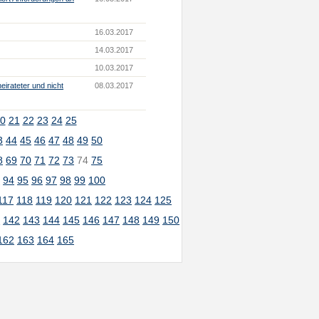
16.03.2017
14.03.2017
10.03.2017
irateter und nicht
08.03.2017
0
21
22
23
24
25
3
44
45
46
47
48
49
50
8
69
70
71
72
73
74
75
3
94
95
96
97
98
99
100
117
118
119
120
121
122
123
124
125
1
142
143
144
145
146
147
148
149
150
162
163
164
165