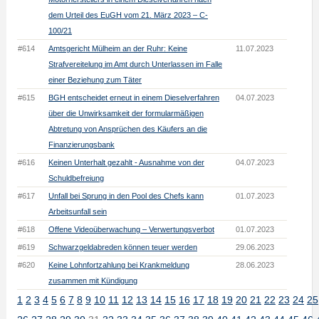
dem Urteil des EuGH vom 21. März 2023 – C-
100/21
#614
Amtsgericht Mülheim an der Ruhr: Keine
11.07.2023
Strafvereitelung im Amt durch Unterlassen im Falle
einer Beziehung zum Täter
#615
BGH entscheidet erneut in einem Dieselverfahren
04.07.2023
über die Unwirksamkeit der formularmäßigen
Abtretung von Ansprüchen des Käufers an die
Finanzierungsbank
#616
Keinen Unterhalt gezahlt - Ausnahme von der
04.07.2023
Schuldbefreiung
#617
Unfall bei Sprung in den Pool des Chefs kann
01.07.2023
Arbeitsunfall sein
#618
Offene Videoüberwachung – Verwertungsverbot
01.07.2023
#619
Schwarzgeldabreden können teuer werden
29.06.2023
#620
Keine Lohnfortzahlung bei Krankmeldung
28.06.2023
zusammen mit Kündigung
1
2
3
4
5
6
7
8
9
10
11
12
13
14
15
16
17
18
19
20
21
22
23
24
25