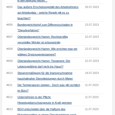
in den Abgrund reißen…
#605
Das äußere Erscheinungsbild des Arbeitnehmers
26.07.2023
am Arbeitsplatz - welche Regeln gilt es zu
beachten?
#606
Bundesgerichtshof zum Differenzschaden in
23.07.2023
"Dieselverfahren"
#607
Oberlandesgericht Hamm: Rechtskräftig
22.07.2023
verurteilter Mörder ist erbunwürdig
#608
Oberlandesgericht Hamm: Wie errichtet man ein
22.07.2023
gültiges Dreizeugentestament?
#609
Oberlandesgericht Hamm: Testament: Der
22.07.2023
Lebensgefährte darf nicht ins Haus!?
#610
Steuerermäßigung für die Inanspruchnahme
18.07.2023
haushaltnaher Dienstleistungen durch Mieter
#611
Die Temperaturen steigen - Doch was gilt rechtlich
11.07.2023
im Büro?
#612
Unternehmen in der Pflicht:
11.07.2023
Hinweisgeberschutzgesetz in Kraft getreten
#613
BGH entscheidet über die Haftung des
11.07.2023
Motorherstellers in einem Dieselverfahren nach