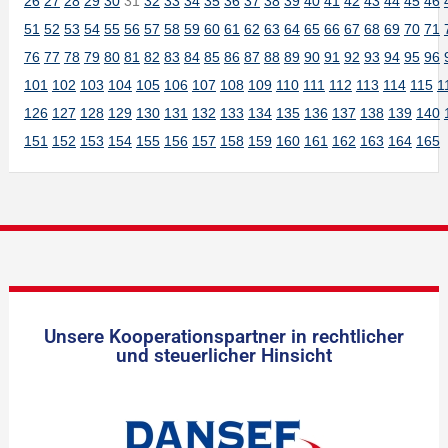
26
27
28
29
30
31
32
33
34
35
36
37
38
39
40
41
42
43
44
45
46
51
52
53
54
55
56
57
58
59
60
61
62
63
64
65
66
67
68
69
70
71
76
77
78
79
80
81
82
83
84
85
86
87
88
89
90
91
92
93
94
95
96
101
102
103
104
105
106
107
108
109
110
111
112
113
114
115
1
126
127
128
129
130
131
132
133
134
135
136
137
138
139
140
151
152
153
154
155
156
157
158
159
160
161
162
163
164
165
Unsere Kooperationspartner in rechtlicher
und steuerlicher Hinsicht