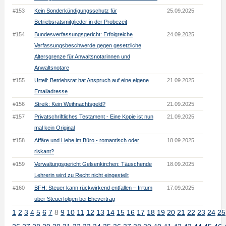
#153
Kein Sonderkündigungsschutz für
25.09.2025
Betriebsratsmitglieder in der Probezeit
#154
Bundesverfassungsgericht: Erfolgreiche
24.09.2025
Verfassungsbeschwerde gegen gesetzliche
Altersgrenze für Anwaltsnotarinnen und
Anwaltsnotare
#155
Urteil: Betriebsrat hat Anspruch auf eine eigene
21.09.2025
Emailadresse
#156
Streik: Kein Weihnachtsgeld?
21.09.2025
#157
Privatschriftliches Testament - Eine Kopie ist nun
21.09.2025
mal kein Original
#158
Affäre und Liebe im Büro - romantisch oder
18.09.2025
riskant?
#159
Verwaltungsgericht Gelsenkirchen: Täuschende
18.09.2025
Lehrerin wird zu Recht nicht eingestellt
#160
BFH: Steuer kann rückwirkend entfallen – Irrtum
17.09.2025
über Steuerfolgen bei Ehevertrag
1
2
3
4
5
6
7
8
9
10
11
12
13
14
15
16
17
18
19
20
21
22
23
24
25