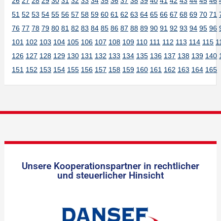
26
27
28
29
30
31
32
33
34
35
36
37
38
39
40
41
42
43
44
45
46
51
52
53
54
55
56
57
58
59
60
61
62
63
64
65
66
67
68
69
70
71
76
77
78
79
80
81
82
83
84
85
86
87
88
89
90
91
92
93
94
95
96
101
102
103
104
105
106
107
108
109
110
111
112
113
114
115
1
126
127
128
129
130
131
132
133
134
135
136
137
138
139
140
151
152
153
154
155
156
157
158
159
160
161
162
163
164
165
Unsere Kooperationspartner in rechtlicher
und steuerlicher Hinsicht