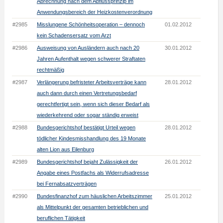
Abrechnung nach dem Abflussprinzip im
Anwendungsbereich der Heizkostenverordnung
#2985
Misslungene Schönheitsoperation – dennoch
01.02.2012
kein Schadensersatz vom Arzt
#2986
Ausweisung von Ausländern auch nach 20
30.01.2012
Jahren Aufenthalt wegen schwerer Straftaten
rechtmäßig
#2987
Verlängerung befristeter Arbeitsverträge kann
28.01.2012
auch dann durch einen Vertretungsbedarf
gerechtfertigt sein, wenn sich dieser Bedarf als
wiederkehrend oder sogar ständig erweist
#2988
Bundesgerichtshof bestätigt Urteil wegen
28.01.2012
tödlicher Kindesmisshandlung des 19 Monate
alten Lion aus Eilenburg
#2989
Bundesgerichtshof bejaht Zulässigkeit der
26.01.2012
Angabe eines Postfachs als Widerrufsadresse
bei Fernabsatzverträgen
#2990
Bundesfinanzhof zum häuslichen Arbeitszimmer
25.01.2012
als Mittelpunkt der gesamten betrieblichen und
beruflichen Tätigkeit