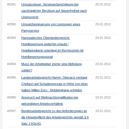
#2991
Umsatzsteuer: Vorsteuerberichtigung bei
25.01.2012
nachträglicher Berufung auf Steuerfreiheit nach
Unionsrecht
#2992
Umsatzbesteuerung von Leistungen eines
25.01.2012
Partyservice
#2993
Hanseatisches Oberlandesgericht:
24.01.2012
Hotelbewertung weiterhin erlaubt /
Hotelbetreiberin unterliegt im Rechtsstreit mit
Hotelbewertungsportal
#2994
Muss der Arbeitgeber immer eine Abfindung
23.01.2012
zahlen?
#2995
Landesarbeitsgericht Hamm: Oberarzt verklagt
20.01.2012
Chefarzt auf Schadensersatz in Höhe von einer
halben Million Euro - Mobbingklage erfolglos
#2996
Anspruch auf Weihnachtsgratifikation bei
19.01.2012
gekündigtem Arbeitsverhältnis
#2997
Bundesarbeitsgericht zu den Anforderungen an
19.01.2012
die Hinweispflicht des Arbeitsgerichts gemäß § 6
Satz 2 KSchG