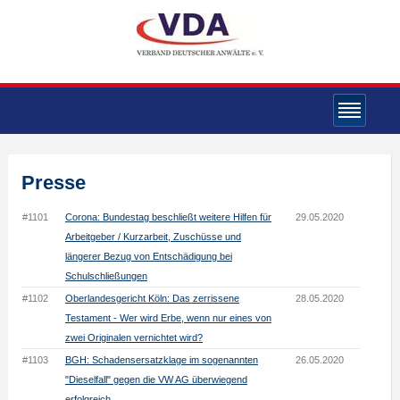
Presse
#1101
Corona: Bundestag beschließt weitere Hilfen für
29.05.2020
Arbeitgeber / Kurzarbeit, Zuschüsse und
längerer Bezug von Entschädigung bei
Schulschließungen
#1102
Oberlandesgericht Köln: Das zerrissene
28.05.2020
Testament - Wer wird Erbe, wenn nur eines von
zwei Originalen vernichtet wird?
#1103
BGH: Schadensersatzklage im sogenannten
26.05.2020
"Dieselfall" gegen die VW AG überwiegend
erfolgreich