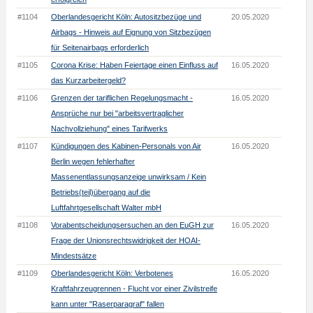
#1104
Oberlandesgericht Köln: Autositzbezüge und
20.05.2020
Airbags - Hinweis auf Eignung von Sitzbezügen
für Seitenairbags erforderlich
#1105
Corona Krise: Haben Feiertage einen Einfluss auf
16.05.2020
das Kurzarbeitergeld?
#1106
Grenzen der tariflichen Regelungsmacht -
16.05.2020
Ansprüche nur bei "arbeitsvertraglicher
Nachvollziehung" eines Tarifwerks
#1107
Kündigungen des Kabinen-Personals von Air
16.05.2020
Berlin wegen fehlerhafter
Massenentlassungsanzeige unwirksam / Kein
Betriebs(teil)übergang auf die
Luftfahrtgesellschaft Walter mbH
#1108
Vorabentscheidungsersuchen an den EuGH zur
16.05.2020
Frage der Unionsrechtswidrigkeit der HOAI-
Mindestsätze
#1109
Oberlandesgericht Köln: Verbotenes
16.05.2020
Kraftfahrzeugrennen - Flucht vor einer Zivilstreife
kann unter "Raserparagraf" fallen