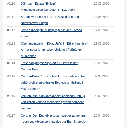
#1110
BGH zum Ersatz "fiktiver"
15.05.2020
Mängelbeseitigungskosten im Kaufrecht
#1111
Ärztebewertungsportal mit Basisdaten und
14.05.2020
Nutzerbewertungen
#1112
Betriebsbedingte Kündigungen in der Corona
14.05.2020
Krise?
#1113
Oberlandesgericht Köln: Unfall im Bärenkostüm -
12.05.2020
An Karneval ist mit alkoholisierten Fußgängern
zu rechnen
#1114
Entschädigungsanspruch für Eltern in der
10.05.2020
Corona-Krise
#1115
Corona-Krise: Anspruch auf Entschädigung bei
07.05.2020
behördlich angeordneter Betriebsschließung im
Einzelhandel?
#1116
Verluste aus dem entschädigungslosen Entzug
05.05.2020
von Aktien können steuerlich geltend gemacht
werden
#1117
Corona: Den Betrieb langsam wieder aufnehmen
25.04.2020
- vom Lockdown schrittweise zur Exit-Strategie