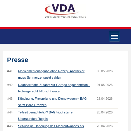
Presse
#41
Medikamentenabgabe ohne Rezept: Apotheker
03.05.2026
muss Schmerzensgeld zahlen
#42
Nachbarrecht: Zufahrt zur Garage abgeschnitten –
01.05.2026
Notwegerecht hilft nicht weiter
#43
Kündigung, Freistellung und Dienstwagen – BAG
28.04.2026
setzt klare Grenzen
#44
Teilzeit benachteiligt? BAG kippt starre
28.04.2026
Überstunden-Regeln
#45
Schlüssige Darlegung des Mehraufwandes als
28.04.2026