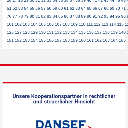
26
27
28
29
30
31
32
33
34
35
36
37
38
39
40
41
42
43
44
45
46
51
52
53
54
55
56
57
58
59
60
61
62
63
64
65
66
67
68
69
70
71
76
77
78
79
80
81
82
83
84
85
86
87
88
89
90
91
92
93
94
95
96
101
102
103
104
105
106
107
108
109
110
111
112
113
114
115
1
126
127
128
129
130
131
132
133
134
135
136
137
138
139
140
151
152
153
154
155
156
157
158
159
160
161
162
163
164
165
Unsere Kooperationspartner in rechtlicher
und steuerlicher Hinsicht