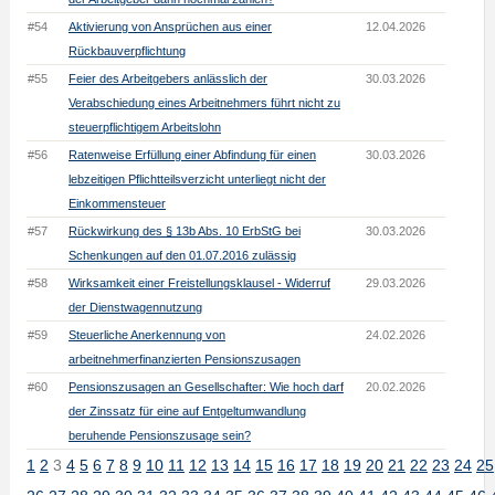
#54
Aktivierung von Ansprüchen aus einer
12.04.2026
Rückbauverpflichtung
#55
Feier des Arbeitgebers anlässlich der
30.03.2026
Verabschiedung eines Arbeitnehmers führt nicht zu
steuerpflichtigem Arbeitslohn
#56
Ratenweise Erfüllung einer Abfindung für einen
30.03.2026
lebzeitigen Pflichtteilsverzicht unterliegt nicht der
Einkommensteuer
#57
Rückwirkung des § 13b Abs. 10 ErbStG bei
30.03.2026
Schenkungen auf den 01.07.2016 zulässig
#58
Wirksamkeit einer Freistellungsklausel - Widerruf
29.03.2026
der Dienstwagennutzung
#59
Steuerliche Anerkennung von
24.02.2026
arbeitnehmerfinanzierten Pensionszusagen
#60
Pensionszusagen an Gesellschafter: Wie hoch darf
20.02.2026
der Zinssatz für eine auf Entgeltumwandlung
beruhende Pensionszusage sein?
1
2
3
4
5
6
7
8
9
10
11
12
13
14
15
16
17
18
19
20
21
22
23
24
25