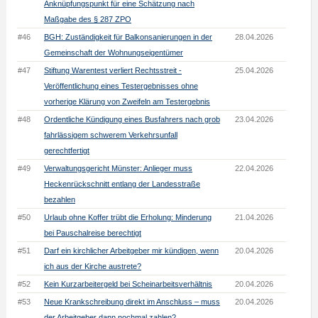
Anknüpfungspunkt für eine Schätzung nach
Maßgabe des § 287 ZPO
#46
BGH: Zuständigkeit für Balkonsanierungen in der
28.04.2026
Gemeinschaft der Wohnungseigentümer
#47
Stiftung Warentest verliert Rechtsstreit -
25.04.2026
Veröffentlichung eines Testergebnisses ohne
vorherige Klärung von Zweifeln am Testergebnis
#48
Ordentliche Kündigung eines Busfahrers nach grob
23.04.2026
fahrlässigem schwerem Verkehrsunfall
gerechtfertigt
#49
Verwaltungsgericht Münster: Anlieger muss
22.04.2026
Heckenrückschnitt entlang der Landesstraße
bezahlen
#50
Urlaub ohne Koffer trübt die Erholung: Minderung
21.04.2026
bei Pauschalreise berechtigt
#51
Darf ein kirchlicher Arbeitgeber mir kündigen, wenn
20.04.2026
ich aus der Kirche austrete?
#52
Kein Kurzarbeitergeld bei Scheinarbeitsverhältnis
20.04.2026
#53
Neue Krankschreibung direkt im Anschluss – muss
20.04.2026
der Arbeitgeber dann nochmal zahlen?