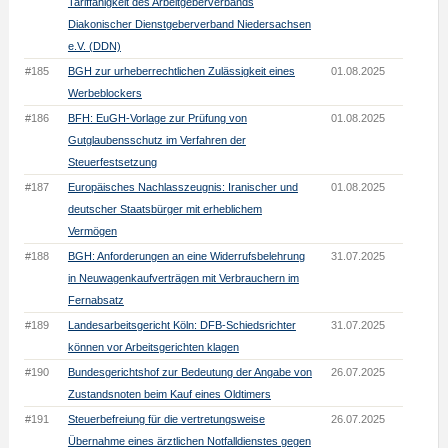
Tariffähigkeit des Arbeitgeberverbands
Diakonischer Dienstgeberverband Niedersachsen
e.V. (DDN)
#185
BGH zur urheberrechtlichen Zulässigkeit eines
01.08.2025
Werbeblockers
#186
BFH: EuGH-Vorlage zur Prüfung von
01.08.2025
Gutglaubensschutz im Verfahren der
Steuerfestsetzung
#187
Europäisches Nachlasszeugnis: Iranischer und
01.08.2025
deutscher Staatsbürger mit erheblichem
Vermögen
#188
BGH: Anforderungen an eine Widerrufsbelehrung
31.07.2025
in Neuwagenkaufverträgen mit Verbrauchern im
Fernabsatz
#189
Landesarbeitsgericht Köln: DFB-Schiedsrichter
31.07.2025
können vor Arbeitsgerichten klagen
#190
Bundesgerichtshof zur Bedeutung der Angabe von
26.07.2025
Zustandsnoten beim Kauf eines Oldtimers
#191
Steuerbefreiung für die vertretungsweise
26.07.2025
Übernahme eines ärztlichen Notfalldienstes gegen