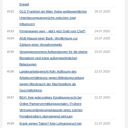
Entgelt
#192
OLG Frankfurt am Main: Keine wettbewerblichen
26.07.2025
Unterlassungsansprüche zwischen zwei
Influencern
#193
Firmenwagen weg – gibt’s jetzt Geld vom Chef?
24.07.2025
#194
AGB-Klausel einer Bank: Verpflichtung zur
23.07.2025
Zahlung eines Verwahrentgelts
#195
Vorweggenommene Aufwendungen für die eigene
23.07.2025
Bestattung sind keine außergewöhnlichen
Belastungen
#196
Landesarbeitsgericht Köln: Auflösung des
22.07.2025
Arbeitsverhältnisses gegen Abfindungszahlung
wegen Missbrauch der Machtstellung als
Geschäftsführer
#197
BGH: Kein jederzeitiges Kündigungsrecht bei
21.07.2025
Online-Partnervermittlungsportalen / Frühere
Vertragsverlängerungsklauseln eines solchen
Portalbetreibers überwiegend wirksam
#198
Krank wegen Tattoo? Kein Lohnanspruch bei
21.07.2025