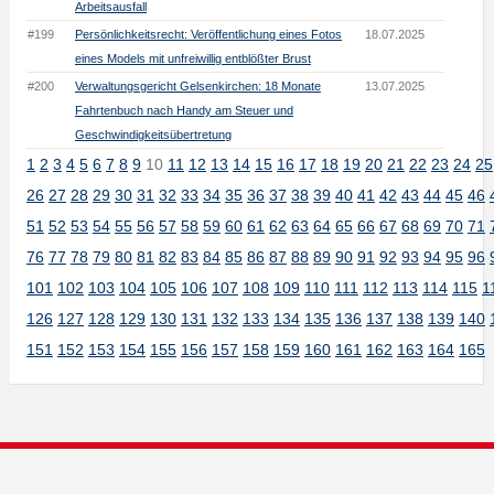
Arbeitsausfall
#199
Persönlichkeitsrecht: Veröffentlichung eines Fotos
18.07.2025
eines Models mit unfreiwillig entblößter Brust
#200
Verwaltungsgericht Gelsenkirchen: 18 Monate
13.07.2025
Fahrtenbuch nach Handy am Steuer und
Geschwindigkeitsübertretung
1
2
3
4
5
6
7
8
9
10
11
12
13
14
15
16
17
18
19
20
21
22
23
24
25
26
27
28
29
30
31
32
33
34
35
36
37
38
39
40
41
42
43
44
45
46
51
52
53
54
55
56
57
58
59
60
61
62
63
64
65
66
67
68
69
70
71
76
77
78
79
80
81
82
83
84
85
86
87
88
89
90
91
92
93
94
95
96
101
102
103
104
105
106
107
108
109
110
111
112
113
114
115
1
126
127
128
129
130
131
132
133
134
135
136
137
138
139
140
151
152
153
154
155
156
157
158
159
160
161
162
163
164
165