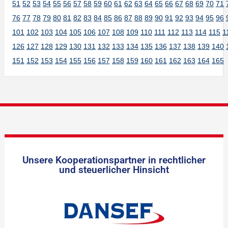
51
52
53
54
55
56
57
58
59
60
61
62
63
64
65
66
67
68
69
70
71
76
77
78
79
80
81
82
83
84
85
86
87
88
89
90
91
92
93
94
95
96
101
102
103
104
105
106
107
108
109
110
111
112
113
114
115
1
126
127
128
129
130
131
132
133
134
135
136
137
138
139
140
151
152
153
154
155
156
157
158
159
160
161
162
163
164
165
Unsere Kooperationspartner in rechtlicher
und steuerlicher Hinsicht