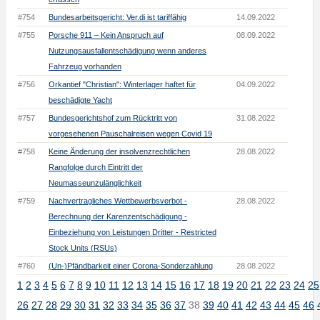
#754
Bundesarbeitsgericht: Ver.di ist tariffähig
14.09.2022
#755
Porsche 911 – Kein Anspruch auf
08.09.2022
Nutzungsausfallentschädigung wenn anderes
Fahrzeug vorhanden
#756
Orkantief "Christian": Winterlager haftet für
04.09.2022
beschädigte Yacht
#757
Bundesgerichtshof zum Rücktritt von
31.08.2022
vorgesehenen Pauschalreisen wegen Covid 19
#758
Keine Änderung der insolvenzrechtlichen
28.08.2022
Rangfolge durch Eintritt der
Neumasseunzulänglichkeit
#759
Nachvertragliches Wettbewerbsverbot -
28.08.2022
Berechnung der Karenzentschädigung -
Einbeziehung von Leistungen Dritter - Restricted
Stock Units (RSUs)
#760
(Un-)Pfändbarkeit einer Corona-Sonderzahlung
28.08.2022
1
2
3
4
5
6
7
8
9
10
11
12
13
14
15
16
17
18
19
20
21
22
23
24
25
26
27
28
29
30
31
32
33
34
35
36
37
38
39
40
41
42
43
44
45
46