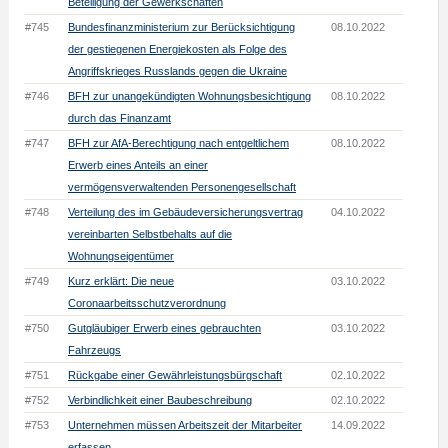
Beteiligung der Gewerkschaften
#745
Bundesfinanzministerium zur Berücksichtigung
08.10.2022
der gestiegenen Energiekosten als Folge des
Angriffskrieges Russlands gegen die Ukraine
#746
BFH zur unangekündigten Wohnungsbesichtigung
08.10.2022
durch das Finanzamt
#747
BFH zur AfA-Berechtigung nach entgeltlichem
08.10.2022
Erwerb eines Anteils an einer
vermögensverwaltenden Personengesellschaft
#748
Verteilung des im Gebäudeversicherungsvertrag
04.10.2022
vereinbarten Selbstbehalts auf die
Wohnungseigentümer
#749
Kurz erklärt: Die neue
03.10.2022
Coronaarbeitsschutzverordnung
#750
Gutgläubiger Erwerb eines gebrauchten
03.10.2022
Fahrzeugs
#751
Rückgabe einer Gewährleistungsbürgschaft
02.10.2022
#752
Verbindlichkeit einer Baubeschreibung
02.10.2022
#753
Unternehmen müssen Arbeitszeit der Mitarbeiter
14.09.2022
erfassen